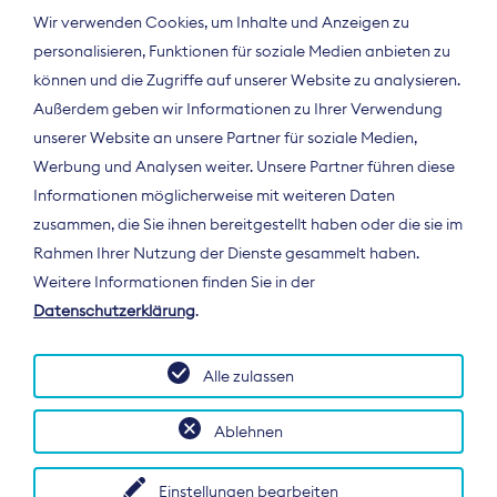
Wir verwenden Cookies, um Inhalte und Anzeigen zu
personalisieren, Funktionen für soziale Medien anbieten zu
können und die Zugriffe auf unserer Website zu analysieren.
Außerdem geben wir Informationen zu Ihrer Verwendung
unserer Website an unsere Partner für soziale Medien,
Werbung und Analysen weiter. Unsere Partner führen diese
Informationen möglicherweise mit weiteren Daten
ÜBER UNS
zusammen, die Sie ihnen bereitgestellt haben oder die sie im
Der Bundesverband Digitalpublisher und
Rahmen Ihrer Nutzung der Dienste gesammelt haben.
Zeitungsverleger (BDZV) vertritt als
Weitere Informationen finden Sie in der
Spitzenorganisation die Interessen der
Datenschutzerklärung
.
Zeitungsverlage und digitalen Publisher in
Deutschland und auf EU-Ebene.
Alle zulassen
Ablehnen
Einstellungen bearbeiten