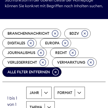
können Sie konkret mit Begriffen nach Inhalten suchen.
Marktdaten
Medienpolitik
BRANCHENNACHRICHT
BDZV
Nachhaltigkeit
DIGITALES
EUROPA
Nachwuchs
JOURNALISMUS
RECHT
Nova Award
VERLEGERRECHT
VERMARKTUNG
Pressefreiheit
ALLE FILTER ENTFERNEN
Print
JAHR
FORMAT
Recht
1 bis 1
von 1
Tarifpolitik
THEMA