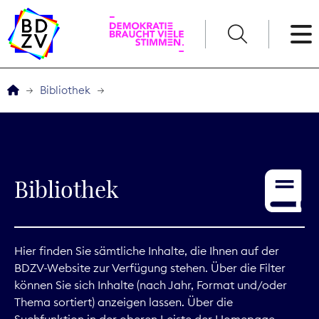
English
Bibliothek
Der BDZV
Veranstaltungen
Bibliothek
Service
THEMEN
Hier finden Sie sämtliche Inhalte, die Ihnen auf der
BDZV-Website zur Verfügung stehen. Über die Filter
Digitales
können Sie sich Inhalte (nach Jahr, Format und/oder
Thema sortiert) anzeigen lassen. Über die
Kommunikation
Suchfunktion in der oberen Leiste der Homepage