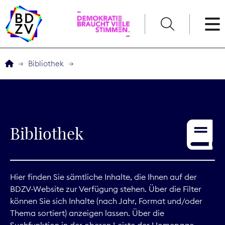
English
Bibliothek
Der BDZV
Veranstaltungen
Bibliothek
Service
THEMEN
Hier finden Sie sämtliche Inhalte, die Ihnen auf der
BDZV-Website zur Verfügung stehen. Über die Filter
Digitales
können Sie sich Inhalte (nach Jahr, Format und/oder
Thema sortiert) anzeigen lassen. Über die
Kommunikation
Suchfunktion in der oberen Leiste der Homepage