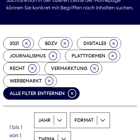
können Sie konkret mit Begriffen nach Inhalten suchen.
Marktdaten
Medienpolitik
2021
BDZV
DIGITALES
Nachhaltigkeit
JOURNALISMUS
PLATTFORMEN
Nachwuchs
RECHT
VERMARKTUNG
Nova Award
WERBEMARKT
Pressefreiheit
ALLE FILTER ENTFERNEN
Print
JAHR
FORMAT
Recht
1 bis 1
von 1
Tarifpolitik
THEMA