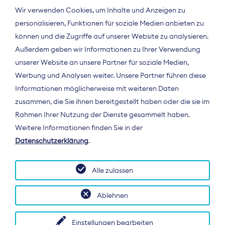
Wir verwenden Cookies, um Inhalte und Anzeigen zu
personalisieren, Funktionen für soziale Medien anbieten zu
können und die Zugriffe auf unserer Website zu analysieren.
Außerdem geben wir Informationen zu Ihrer Verwendung
unserer Website an unsere Partner für soziale Medien,
Werbung und Analysen weiter. Unsere Partner führen diese
Informationen möglicherweise mit weiteren Daten
ÜBER UNS
zusammen, die Sie ihnen bereitgestellt haben oder die sie im
Der Bundesverband Digitalpublisher und
Rahmen Ihrer Nutzung der Dienste gesammelt haben.
Zeitungsverleger (BDZV) vertritt als
Weitere Informationen finden Sie in der
Spitzenorganisation die Interessen der
Datenschutzerklärung
.
Zeitungsverlage und digitalen Publisher in
Deutschland und auf EU-Ebene.
Alle zulassen
Ablehnen
Einstellungen bearbeiten