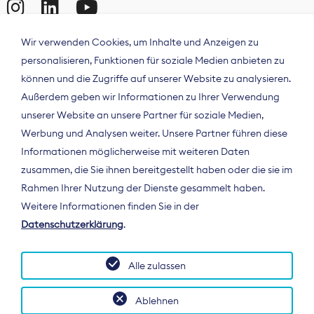
Wir verwenden Cookies, um Inhalte und Anzeigen zu
personalisieren, Funktionen für soziale Medien anbieten zu
können und die Zugriffe auf unserer Website zu analysieren.
Außerdem geben wir Informationen zu Ihrer Verwendung
unserer Website an unsere Partner für soziale Medien,
Werbung und Analysen weiter. Unsere Partner führen diese
Informationen möglicherweise mit weiteren Daten
ÜBER UNS
zusammen, die Sie ihnen bereitgestellt haben oder die sie im
Der Bundesverband Digitalpublisher und
Rahmen Ihrer Nutzung der Dienste gesammelt haben.
Zeitungsverleger (BDZV) vertritt als
Weitere Informationen finden Sie in der
Spitzenorganisation die Interessen der
Datenschutzerklärung
.
Zeitungsverlage und digitalen Publisher in
Deutschland und auf EU-Ebene.
Alle zulassen
Ablehnen