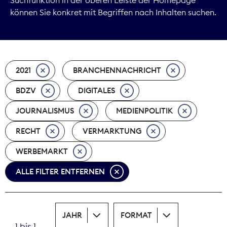
können Sie konkret mit Begriffen nach Inhalten suchen.
Marktdaten
Medienpolitik
2021
BRANCHENNACHRICHT
Nachhaltigkeit
BDZV
DIGITALES
Nachwuchs
JOURNALISMUS
MEDIENPOLITIK
Nova Award
RECHT
VERMARKTUNG
Pressefreiheit
WERBEMARKT
ALLE FILTER ENTFERNEN
Print
Recht
JAHR
FORMAT
Tarifpolitik
1 bis 1