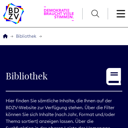
English
Bibliothek
Der BDZV
Veranstaltungen
Bibliothek
Service
THEMEN
Hier finden Sie sämtliche Inhalte, die Ihnen auf der
BDZV-Website zur Verfügung stehen. Über die Filter
Digitales
können Sie sich Inhalte (nach Jahr, Format und/oder
Thema sortiert) anzeigen lassen. Über die
Kommunikation
Suchfunktion in der oberen Leiste der Homepage