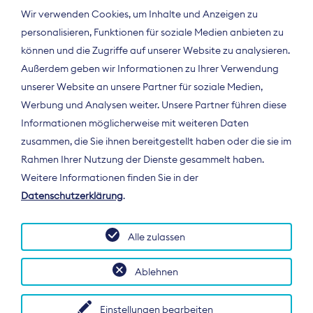
Wir verwenden Cookies, um Inhalte und Anzeigen zu
personalisieren, Funktionen für soziale Medien anbieten zu
können und die Zugriffe auf unserer Website zu analysieren.
Außerdem geben wir Informationen zu Ihrer Verwendung
unserer Website an unsere Partner für soziale Medien,
Werbung und Analysen weiter. Unsere Partner führen diese
Informationen möglicherweise mit weiteren Daten
ÜBER UNS
zusammen, die Sie ihnen bereitgestellt haben oder die sie im
Der Bundesverband Digitalpublisher und
Rahmen Ihrer Nutzung der Dienste gesammelt haben.
Zeitungsverleger (BDZV) vertritt als
Weitere Informationen finden Sie in der
Spitzenorganisation die Interessen der
Datenschutzerklärung
.
Zeitungsverlage und digitalen Publisher in
Deutschland und auf EU-Ebene.
Alle zulassen
Ablehnen
Einstellungen bearbeiten