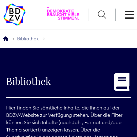
English
Bibliothek
Der BDZV
Veranstaltungen
Bibliothek
Service
THEMEN
Hier finden Sie sämtliche Inhalte, die Ihnen auf der
BDZV-Website zur Verfügung stehen. Über die Filter
Digitales
können Sie sich Inhalte (nach Jahr, Format und/oder
Thema sortiert) anzeigen lassen. Über die
Kommunikation
Suchfunktion in der oberen Leiste der Homepage