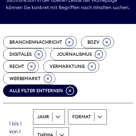
können Sie konkret mit Begriffen nach Inhalten suchen.
Marktdaten
Medienpolitik
BRANCHENNACHRICHT
BDZV
Nachhaltigkeit
DIGITALES
JOURNALISMUS
Nachwuchs
RECHT
VERMARKTUNG
Nova Award
WERBEMARKT
Pressefreiheit
ALLE FILTER ENTFERNEN
Print
JAHR
FORMAT
Recht
1 bis 1
von 1
Tarifpolitik
THEMA