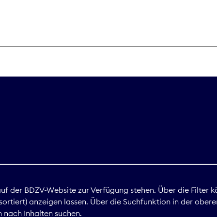
THEMEN
Digitales
Marktdaten
Nachhaltigkei
Nova Award
land
 auf der BDZV-Website zur Verfügung stehen. Über die Filter k
ortiert) anzeigen lassen. Über die Suchfunktion in der obere
Print
 nach Inhalten suchen.