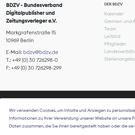
DER BDZV
BDZV - Bundesverband
Digitalpublisher und
Kalender
Zeitungsverleger e.V.
Gremien und 
Team
Markgrafenstraße 15
Leitbild
10969 Berlin
Mitglieder
Landesverbän
E-Mail:
bdzv@bdzv.de
Stellenangeb
T.: +49 (0) 30 726298-0
F: +49 (0) 30 726298-299
ÜBER UNS
Wir verwenden Cookies, um Inhalte und Anzeigen zu personalisier
Der Bundesve
Informationen zu Ihrer Verwendung unserer Website an unsere Par
Spitzenorgan
Daten zusammen, die Sie ihnen bereitgestellt haben oder die si
Deutschland