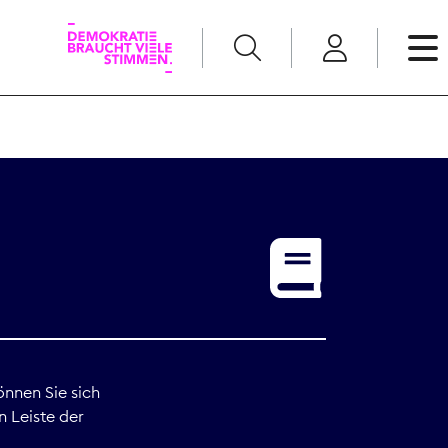
English
Kommunikation
Medienpolitik
t
Nachwuchs
Pressefreiheit
önnen Sie sich
n Leiste der
Recht