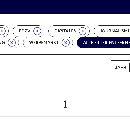
Tarifpolitik
Wächterpreis
BDZV
DIGITALES
JOURNALISM
NG
WERBEMARKT
ALLE FILTER ENTFERN
JAHR
1