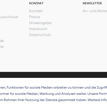
KONTAKT
NEWSLETTER
Kontakt
An- und Abme
Ausschüsse
Presse
Hinweisgeber
Impressum
Datenschutz
de
ote
en, Funktionen für soziale Medien anbieten zu können und die Zugri
rband Digitalpublisher und Zeitungsverleger (BDZV) vert
tner für soziale Medien, Werbung und Analysen weiter. Unsere Partne
isation die Interessen der Zeitungsverlage und digitalen
e im Rahmen Ihrer Nutzung der Dienste gesammelt haben. Weitere Info
 und auf EU-Ebene.