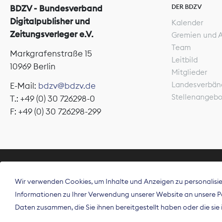
DER BDZV
BDZV - Bundesverband
Digitalpublisher und
Kalender
Zeitungsverleger e.V.
Gremien und 
Team
Markgrafenstraße 15
Leitbild
10969 Berlin
Mitglieder
Landesverbän
E-Mail:
bdzv@bdzv.de
Stellenangeb
T.: +49 (0) 30 726298-0
F: +49 (0) 30 726298-299
ÜBER UNS
Wir verwenden Cookies, um Inhalte und Anzeigen zu personalisier
Der Bundesve
Informationen zu Ihrer Verwendung unserer Website an unsere Par
Spitzenorgan
Daten zusammen, die Sie ihnen bereitgestellt haben oder die si
Deutschland