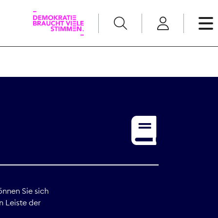
English
Kommunikation
Medienpolitik
t
Nachwuchs
Pressefreiheit
önnen Sie sich
n Leiste der
Recht