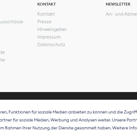
KONTAKT
NEWSLETTER
Kontakt
An- und Abme
Ausschüsse
Presse
Hinweisgeber
Impressum
Datenschutz
de
ote
en, Funktionen für soziale Medien anbieten zu können und die Zugri
rband Digitalpublisher und Zeitungsverleger (BDZV) vert
tner für soziale Medien, Werbung und Analysen weiter. Unsere Partne
isation die Interessen der Zeitungsverlage und digitalen
e im Rahmen Ihrer Nutzung der Dienste gesammelt haben. Weitere Info
 und auf EU-Ebene.