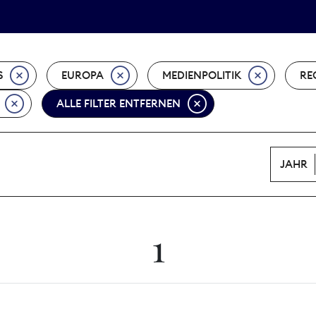
Tarifpolitik
Wächterpreis
S
EUROPA
MEDIENPOLITIK
RE
ALLE FILTER ENTFERNEN
JAHR
1