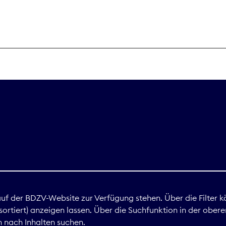
THEMEN
Digitales
Marktdaten
Nachhaltigkei
Nova Award
land
 auf der BDZV-Website zur Verfügung stehen. Über die Filter k
ortiert) anzeigen lassen. Über die Suchfunktion in der obere
Print
 nach Inhalten suchen.