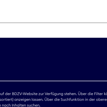
THEMEN
Digitales
Marktdaten
Nachhaltigkei
Nova Award
land
 auf der BDZV-Website zur Verfügung stehen. Über die Filter k
ortiert) anzeigen lassen. Über die Suchfunktion in der obere
Print
 nach Inhalten suchen.