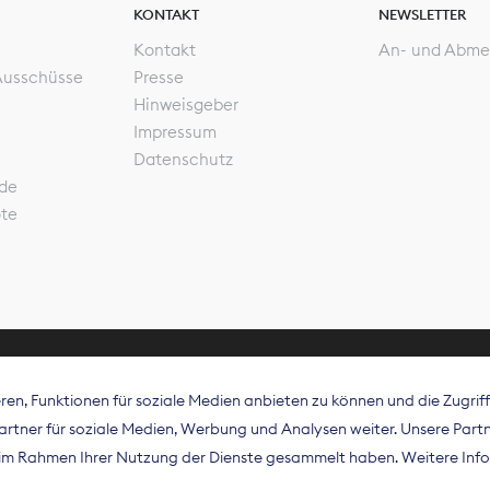
KONTAKT
NEWSLETTER
Kontakt
An- und Abme
Ausschüsse
Presse
Hinweisgeber
Impressum
Datenschutz
de
ote
en, Funktionen für soziale Medien anbieten zu können und die Zugri
rband Digitalpublisher und Zeitungsverleger (BDZV) vert
tner für soziale Medien, Werbung und Analysen weiter. Unsere Partne
isation die Interessen der Zeitungsverlage und digitalen
e im Rahmen Ihrer Nutzung der Dienste gesammelt haben. Weitere Info
 und auf EU-Ebene.