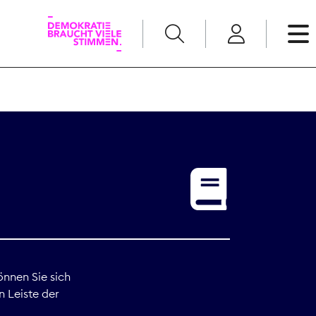
English
Kommunikation
Medienpolitik
t
Nachwuchs
Pressefreiheit
önnen Sie sich
n Leiste der
Recht