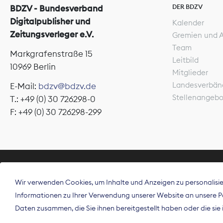
DER BDZV
BDZV - Bundesverband
Digitalpublisher und
Kalender
Zeitungsverleger e.V.
Gremien und 
Team
Markgrafenstraße 15
Leitbild
10969 Berlin
Mitglieder
Landesverbän
E-Mail:
bdzv@bdzv.de
Stellenangeb
T.: +49 (0) 30 726298-0
F: +49 (0) 30 726298-299
ÜBER UNS
Wir verwenden Cookies, um Inhalte und Anzeigen zu personalisier
Der Bundesve
Informationen zu Ihrer Verwendung unserer Website an unsere Par
Spitzenorgan
Daten zusammen, die Sie ihnen bereitgestellt haben oder die si
Deutschland