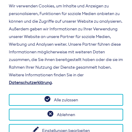
Wir verwenden Cookies, um Inhalte und Anzeigen zu
personalisieren, Funktionen für soziale Medien anbieten zu
können und die Zugriffe auf unserer Website zu analysieren.
Außerdem geben wir Informationen zu Ihrer Verwendung
unserer Website an unsere Partner für soziale Medien,
Werbung und Analysen weiter. Unsere Partner führen diese
Informationen möglicherweise mit weiteren Daten
ÜBER UNS
zusammen, die Sie ihnen bereitgestellt haben oder die sie im
Der Bundesverband Digitalpublisher und
Rahmen Ihrer Nutzung der Dienste gesammelt haben.
Zeitungsverleger (BDZV) vertritt als
Weitere Informationen finden Sie in der
Spitzenorganisation die Interessen der
Datenschutzerklärung
.
Zeitungsverlage und digitalen Publisher in
Deutschland und auf EU-Ebene.
Alle zulassen
Ablehnen
Einstellungen bearbeiten