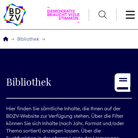
English
Bibliothek
Der BDZV
Veranstaltungen
Bibliothek
Service
THEMEN
Hier finden Sie sämtliche Inhalte, die Ihnen auf der
BDZV-Website zur Verfügung stehen. Über die Filter
Digitales
können Sie sich Inhalte (nach Jahr, Format und/oder
Thema sortiert) anzeigen lassen. Über die
Kommunikation
Suchfunktion in der oberen Leiste der Homepage