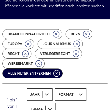
können Sie konkret mit Begriffen nach Inhalten suchen.
Marktdaten
Medienpolitik
BRANCHENNACHRICHT
BDZV
Nachhaltigkeit
EUROPA
JOURNALISMUS
Nachwuchs
RECHT
VERLEGERRECHT
Nova Award
WERBEMARKT
Pressefreiheit
ALLE FILTER ENTFERNEN
Print
JAHR
FORMAT
Recht
1 bis 1
von 1
Tarifpolitik
THEMA