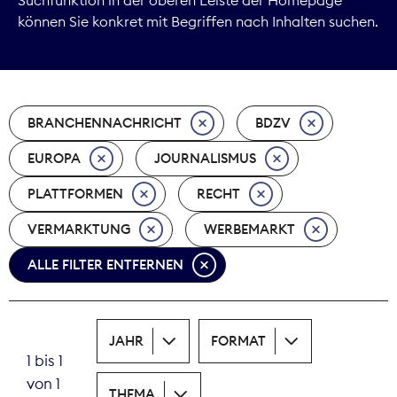
können Sie konkret mit Begriffen nach Inhalten suchen.
Marktdaten
Medienpolitik
BRANCHENNACHRICHT
BDZV
Nachhaltigkeit
EUROPA
JOURNALISMUS
Nachwuchs
PLATTFORMEN
RECHT
Nova Award
VERMARKTUNG
WERBEMARKT
Pressefreiheit
ALLE FILTER ENTFERNEN
Print
JAHR
FORMAT
Recht
1 bis 1
von 1
Tarifpolitik
THEMA