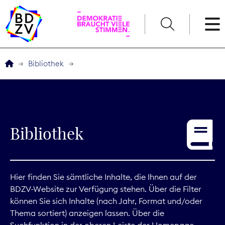
English
Bibliothek
Der BDZV
Veranstaltungen
Bibliothek
Service
THEMEN
Hier finden Sie sämtliche Inhalte, die Ihnen auf der
BDZV-Website zur Verfügung stehen. Über die Filter
Digitales
können Sie sich Inhalte (nach Jahr, Format und/oder
Thema sortiert) anzeigen lassen. Über die
Kommunikation
Suchfunktion in der oberen Leiste der Homepage