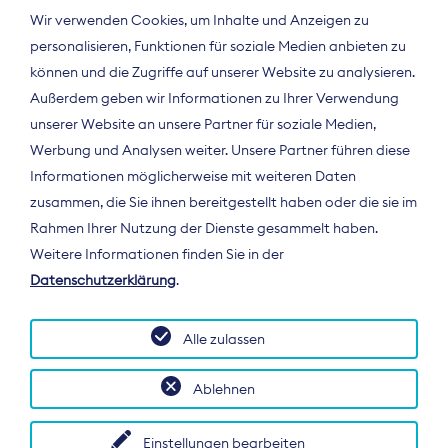
Wir verwenden Cookies, um Inhalte und Anzeigen zu
personalisieren, Funktionen für soziale Medien anbieten zu
können und die Zugriffe auf unserer Website zu analysieren.
Außerdem geben wir Informationen zu Ihrer Verwendung
unserer Website an unsere Partner für soziale Medien,
Werbung und Analysen weiter. Unsere Partner führen diese
Informationen möglicherweise mit weiteren Daten
ÜBER UNS
zusammen, die Sie ihnen bereitgestellt haben oder die sie im
Der Bundesverband Digitalpublisher und
Rahmen Ihrer Nutzung der Dienste gesammelt haben.
Zeitungsverleger (BDZV) vertritt als
Weitere Informationen finden Sie in der
Spitzenorganisation die Interessen der
Datenschutzerklärung
.
Zeitungsverlage und digitalen Publisher in
Deutschland und auf EU-Ebene.
Alle zulassen
Ablehnen
Einstellungen bearbeiten