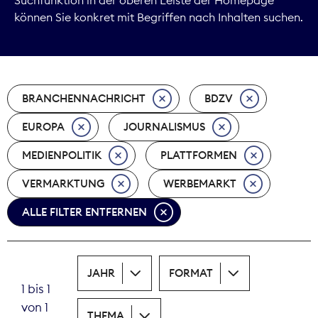
können Sie konkret mit Begriffen nach Inhalten suchen.
Marktdaten
Medienpolitik
BRANCHENNACHRICHT
BDZV
Nachhaltigkeit
EUROPA
JOURNALISMUS
Nachwuchs
MEDIENPOLITIK
PLATTFORMEN
Nova Award
VERMARKTUNG
WERBEMARKT
Pressefreiheit
ALLE FILTER ENTFERNEN
Print
JAHR
FORMAT
Recht
1 bis 1
von 1
Tarifpolitik
THEMA