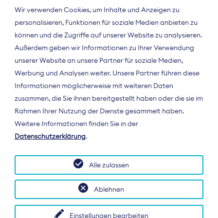
Wir verwenden Cookies, um Inhalte und Anzeigen zu
personalisieren, Funktionen für soziale Medien anbieten zu
können und die Zugriffe auf unserer Website zu analysieren.
Außerdem geben wir Informationen zu Ihrer Verwendung
unserer Website an unsere Partner für soziale Medien,
Werbung und Analysen weiter. Unsere Partner führen diese
Informationen möglicherweise mit weiteren Daten
ÜBER UNS
zusammen, die Sie ihnen bereitgestellt haben oder die sie im
Der Bundesverband Digitalpublisher und
Rahmen Ihrer Nutzung der Dienste gesammelt haben.
Zeitungsverleger (BDZV) vertritt als
Weitere Informationen finden Sie in der
Spitzenorganisation die Interessen der
Datenschutzerklärung
.
Zeitungsverlage und digitalen Publisher in
Deutschland und auf EU-Ebene.
Alle zulassen
Ablehnen
Einstellungen bearbeiten