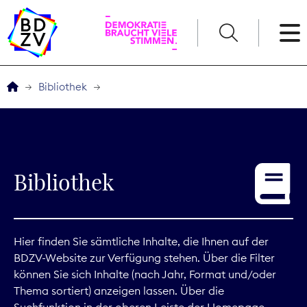
English
Bibliothek
Der BDZV
Veranstaltungen
Bibliothek
Service
THEMEN
Hier finden Sie sämtliche Inhalte, die Ihnen auf der
BDZV-Website zur Verfügung stehen. Über die Filter
Digitales
können Sie sich Inhalte (nach Jahr, Format und/oder
Thema sortiert) anzeigen lassen. Über die
Kommunikation
Suchfunktion in der oberen Leiste der Homepage