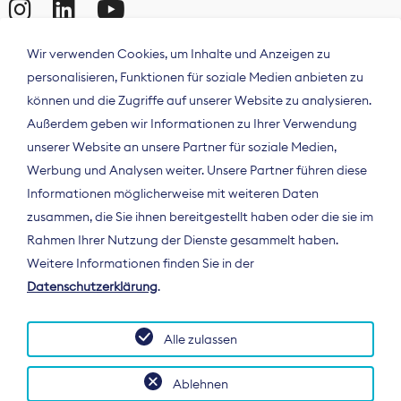
Wir verwenden Cookies, um Inhalte und Anzeigen zu
personalisieren, Funktionen für soziale Medien anbieten zu
können und die Zugriffe auf unserer Website zu analysieren.
Außerdem geben wir Informationen zu Ihrer Verwendung
unserer Website an unsere Partner für soziale Medien,
Werbung und Analysen weiter. Unsere Partner führen diese
Informationen möglicherweise mit weiteren Daten
ÜBER UNS
zusammen, die Sie ihnen bereitgestellt haben oder die sie im
Der Bundesverband Digitalpublisher und
Rahmen Ihrer Nutzung der Dienste gesammelt haben.
Zeitungsverleger (BDZV) vertritt als
Weitere Informationen finden Sie in der
Spitzenorganisation die Interessen der
Datenschutzerklärung
.
Zeitungsverlage und digitalen Publisher in
Deutschland und auf EU-Ebene.
Alle zulassen
Ablehnen