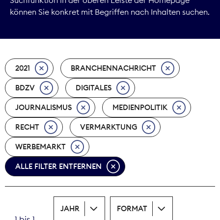
können Sie konkret mit Begriffen nach Inhalten suchen.
Marktdaten
Medienpolitik
2021
BRANCHENNACHRICHT
Nachhaltigkeit
BDZV
DIGITALES
Nachwuchs
JOURNALISMUS
MEDIENPOLITIK
Nova Award
RECHT
VERMARKTUNG
Pressefreiheit
WERBEMARKT
ALLE FILTER ENTFERNEN
Print
Recht
JAHR
FORMAT
Tarifpolitik
1 bis 1