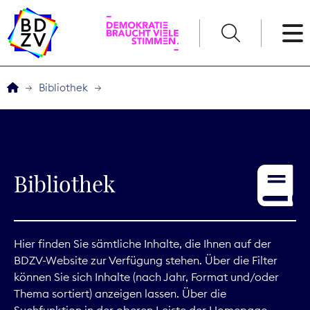
English
Bibliothek
Der BDZV
Veranstaltungen
Bibliothek
Service
THEMEN
Hier finden Sie sämtliche Inhalte, die Ihnen auf der
BDZV-Website zur Verfügung stehen. Über die Filter
Digitales
können Sie sich Inhalte (nach Jahr, Format und/oder
Thema sortiert) anzeigen lassen. Über die
Kommunikation
Suchfunktion in der oberen Leiste der Homepage