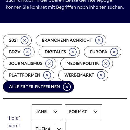
können Sie konkret mit Begriffen nach Inhalten suchen.
Marktdaten
Medienpolitik
2021
BRANCHENNACHRICHT
Nachhaltigkeit
BDZV
DIGITALES
EUROPA
Nachwuchs
JOURNALISMUS
MEDIENPOLITIK
Nova Award
PLATTFORMEN
WERBEMARKT
Pressefreiheit
ALLE FILTER ENTFERNEN
Print
JAHR
FORMAT
Recht
1 bis 1
von 1
Tarifpolitik
THEMA