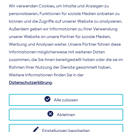
Wir verwenden Cookies, um Inhalte und Anzeigen zu
personalisieren, Funktionen für soziale Medien anbieten zu
können und die Zugriffe auf unserer Website zu analysieren.
Außerdem geben wir Informationen zu Ihrer Verwendung
unserer Website an unsere Partner für soziale Medien,
Werbung und Analysen weiter. Unsere Partner führen diese
Informationen möglicherweise mit weiteren Daten
ÜBER UNS
zusammen, die Sie ihnen bereitgestellt haben oder die sie im
Der Bundesverband Digitalpublisher und
Rahmen Ihrer Nutzung der Dienste gesammelt haben.
Zeitungsverleger (BDZV) vertritt als
Weitere Informationen finden Sie in der
Spitzenorganisation die Interessen der
Datenschutzerklärung
.
Zeitungsverlage und digitalen Publisher in
Deutschland und auf EU-Ebene.
Alle zulassen
Ablehnen
Einstellungen bearbeiten