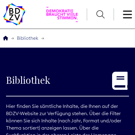
English
Bibliothek
Der BDZV
Veranstaltungen
Bibliothek
Service
THEMEN
Hier finden Sie sämtliche Inhalte, die Ihnen auf der
BDZV-Website zur Verfügung stehen. Über die Filter
Digitales
können Sie sich Inhalte (nach Jahr, Format und/oder
Thema sortiert) anzeigen lassen. Über die
Kommunikation
Suchfunktion in der oberen Leiste der Homepage