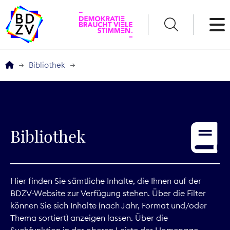
English
Bibliothek
Der BDZV
Veranstaltungen
Bibliothek
Service
THEMEN
Hier finden Sie sämtliche Inhalte, die Ihnen auf der
BDZV-Website zur Verfügung stehen. Über die Filter
Digitales
können Sie sich Inhalte (nach Jahr, Format und/oder
Thema sortiert) anzeigen lassen. Über die
Kommunikation
Suchfunktion in der oberen Leiste der Homepage