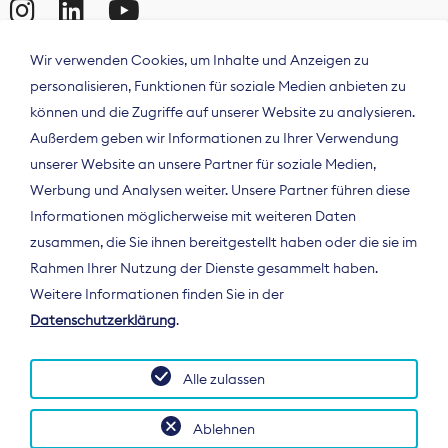
Wir verwenden Cookies, um Inhalte und Anzeigen zu
personalisieren, Funktionen für soziale Medien anbieten zu
können und die Zugriffe auf unserer Website zu analysieren.
Außerdem geben wir Informationen zu Ihrer Verwendung
unserer Website an unsere Partner für soziale Medien,
Werbung und Analysen weiter. Unsere Partner führen diese
Informationen möglicherweise mit weiteren Daten
ÜBER UNS
zusammen, die Sie ihnen bereitgestellt haben oder die sie im
Der Bundesverband Digitalpublisher und
Rahmen Ihrer Nutzung der Dienste gesammelt haben.
Zeitungsverleger (BDZV) vertritt als
Weitere Informationen finden Sie in der
Spitzenorganisation die Interessen der
Datenschutzerklärung
.
Zeitungsverlage und digitalen Publisher in
Deutschland und auf EU-Ebene.
Alle zulassen
Ablehnen