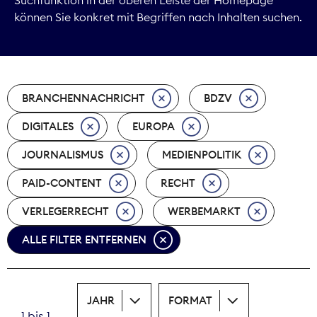
können Sie konkret mit Begriffen nach Inhalten suchen.
Marktdaten
Medienpolitik
BRANCHENNACHRICHT
BDZV
Nachhaltigkeit
DIGITALES
EUROPA
Nachwuchs
JOURNALISMUS
MEDIENPOLITIK
Nova Award
PAID-CONTENT
RECHT
Pressefreiheit
VERLEGERRECHT
WERBEMARKT
ALLE FILTER ENTFERNEN
Print
Recht
JAHR
FORMAT
Tarifpolitik
1 bis 1