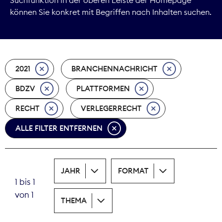
können Sie konkret mit Begriffen nach Inhalten suchen.
Marktdaten
Medienpolitik
2021
BRANCHENNACHRICHT
Nachhaltigkeit
BDZV
PLATTFORMEN
Nachwuchs
RECHT
VERLEGERRECHT
Nova Award
ALLE FILTER ENTFERNEN
Pressefreiheit
Print
JAHR
FORMAT
1 bis 1
Recht
von 1
THEMA
Tarifpolitik