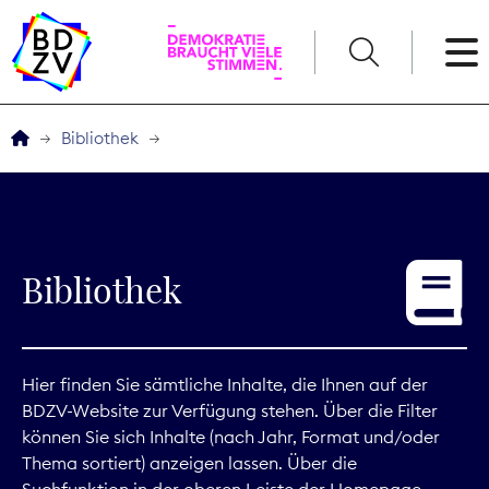
English
Bibliothek
Der BDZV
Veranstaltungen
Bibliothek
Service
THEMEN
Hier finden Sie sämtliche Inhalte, die Ihnen auf der
BDZV-Website zur Verfügung stehen. Über die Filter
Digitales
können Sie sich Inhalte (nach Jahr, Format und/oder
Thema sortiert) anzeigen lassen. Über die
Kommunikation
Suchfunktion in der oberen Leiste der Homepage