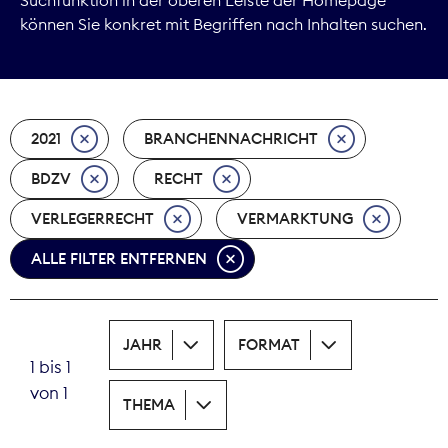
können Sie konkret mit Begriffen nach Inhalten suchen.
Marktdaten
Medienpolitik
2021
BRANCHENNACHRICHT
Nachhaltigkeit
BDZV
RECHT
Nachwuchs
VERLEGERRECHT
VERMARKTUNG
Nova Award
ALLE FILTER ENTFERNEN
Pressefreiheit
Print
JAHR
FORMAT
1 bis 1
Recht
von 1
THEMA
Tarifpolitik