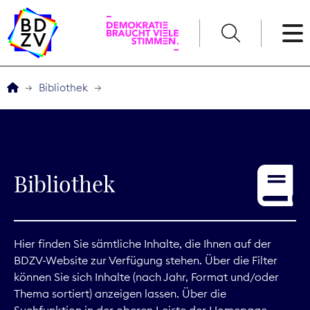
English
Bibliothek
Der BDZV
Veranstaltungen
Bibliothek
Service
THEMEN
Hier finden Sie sämtliche Inhalte, die Ihnen auf der
BDZV-Website zur Verfügung stehen. Über die Filter
Digitales
können Sie sich Inhalte (nach Jahr, Format und/oder
Thema sortiert) anzeigen lassen. Über die
Kommunikation
Suchfunktion in der oberen Leiste der Homepage