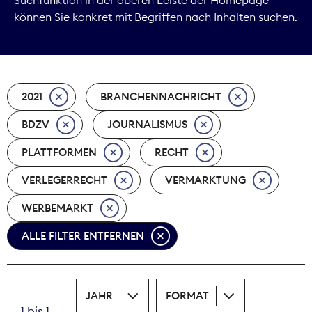
können Sie konkret mit Begriffen nach Inhalten suchen.
Marktdaten
Medienpolitik
2021
BRANCHENNACHRICHT
Nachhaltigkeit
BDZV
JOURNALISMUS
Nachwuchs
PLATTFORMEN
RECHT
Nova Award
VERLEGERRECHT
VERMARKTUNG
Pressefreiheit
WERBEMARKT
ALLE FILTER ENTFERNEN
Print
Recht
JAHR
FORMAT
Tarifpolitik
1 bis 1