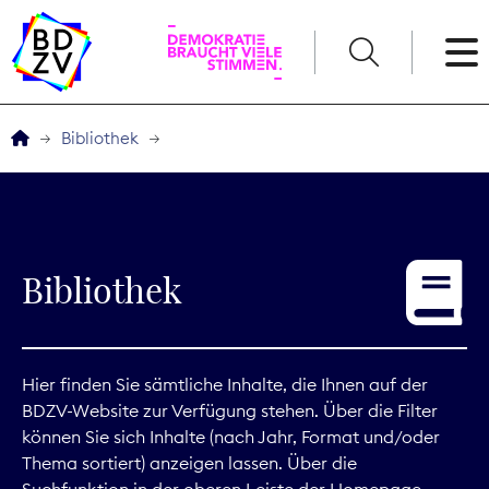
English
Bibliothek
Der BDZV
Veranstaltungen
Bibliothek
Service
THEMEN
Hier finden Sie sämtliche Inhalte, die Ihnen auf der
BDZV-Website zur Verfügung stehen. Über die Filter
Digitales
können Sie sich Inhalte (nach Jahr, Format und/oder
Thema sortiert) anzeigen lassen. Über die
Kommunikation
Suchfunktion in der oberen Leiste der Homepage