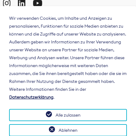
Wir verwenden Cookies, um Inhalte und Anzeigen zu
personalisieren, Funktionen für soziale Medien anbieten zu
können und die Zugriffe auf unserer Website zu analysieren.
Außerdem geben wir Informationen zu Ihrer Verwendung
unserer Website an unsere Partner für soziale Medien,
Werbung und Analysen weiter. Unsere Partner führen diese
Informationen möglicherweise mit weiteren Daten
ÜBER UNS
zusammen, die Sie ihnen bereitgestellt haben oder die sie im
Der Bundesverband Digitalpublisher und
Rahmen Ihrer Nutzung der Dienste gesammelt haben.
Zeitungsverleger (BDZV) vertritt als
Weitere Informationen finden Sie in der
Spitzenorganisation die Interessen der
Datenschutzerklärung
.
Zeitungsverlage und digitalen Publisher in
Deutschland und auf EU-Ebene.
Alle zulassen
Ablehnen