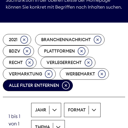
können Sie konkret mit Begriffen nach Inhalten suchen.
Marktdaten
Medienpolitik
2021
BRANCHENNACHRICHT
Nachhaltigkeit
BDZV
PLATTFORMEN
Nachwuchs
RECHT
VERLEGERRECHT
Nova Award
VERMARKTUNG
WERBEMARKT
Pressefreiheit
ALLE FILTER ENTFERNEN
Print
JAHR
FORMAT
Recht
1 bis 1
von 1
Tarifpolitik
THEMA