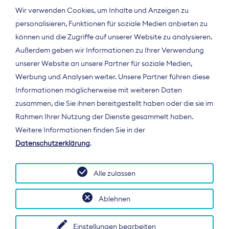
Wir verwenden Cookies, um Inhalte und Anzeigen zu
personalisieren, Funktionen für soziale Medien anbieten zu
können und die Zugriffe auf unserer Website zu analysieren.
Außerdem geben wir Informationen zu Ihrer Verwendung
unserer Website an unsere Partner für soziale Medien,
Werbung und Analysen weiter. Unsere Partner führen diese
Informationen möglicherweise mit weiteren Daten
ÜBER UNS
zusammen, die Sie ihnen bereitgestellt haben oder die sie im
Der Bundesverband Digitalpublisher und
Rahmen Ihrer Nutzung der Dienste gesammelt haben.
Zeitungsverleger (BDZV) vertritt als
Weitere Informationen finden Sie in der
Spitzenorganisation die Interessen der
Datenschutzerklärung
.
Zeitungsverlage und digitalen Publisher in
Deutschland und auf EU-Ebene.
Alle zulassen
Ablehnen
Einstellungen bearbeiten