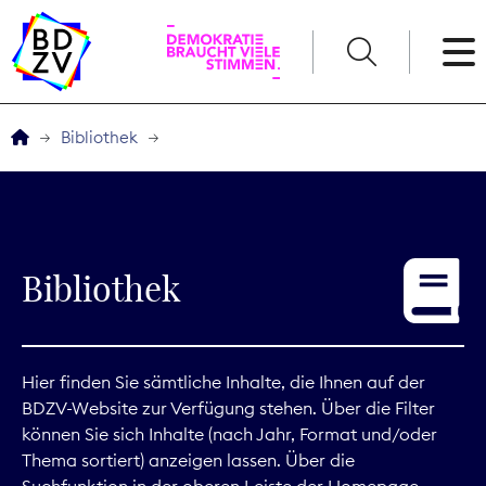
English
Bibliothek
Der BDZV
Veranstaltungen
Bibliothek
Service
THEMEN
Hier finden Sie sämtliche Inhalte, die Ihnen auf der
BDZV-Website zur Verfügung stehen. Über die Filter
Digitales
können Sie sich Inhalte (nach Jahr, Format und/oder
Thema sortiert) anzeigen lassen. Über die
Kommunikation
Suchfunktion in der oberen Leiste der Homepage