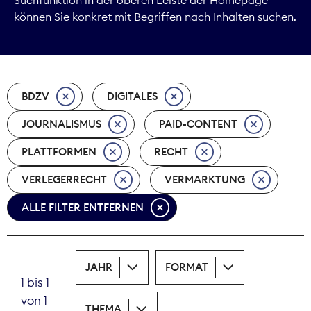
können Sie konkret mit Begriffen nach Inhalten suchen.
Marktdaten
Medienpolitik
BDZV
DIGITALES
Nachhaltigkeit
JOURNALISMUS
PAID-CONTENT
Nachwuchs
PLATTFORMEN
RECHT
Nova Award
VERLEGERRECHT
VERMARKTUNG
Pressefreiheit
ALLE FILTER ENTFERNEN
Print
JAHR
FORMAT
Recht
1 bis 1
von 1
Tarifpolitik
THEMA