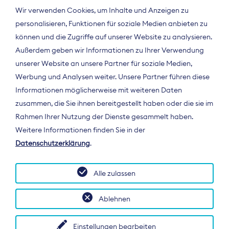
Wir verwenden Cookies, um Inhalte und Anzeigen zu
personalisieren, Funktionen für soziale Medien anbieten zu
können und die Zugriffe auf unserer Website zu analysieren.
Außerdem geben wir Informationen zu Ihrer Verwendung
unserer Website an unsere Partner für soziale Medien,
Werbung und Analysen weiter. Unsere Partner führen diese
Informationen möglicherweise mit weiteren Daten
ÜBER UNS
zusammen, die Sie ihnen bereitgestellt haben oder die sie im
Der Bundesverband Digitalpublisher und
Rahmen Ihrer Nutzung der Dienste gesammelt haben.
Zeitungsverleger (BDZV) vertritt als
Weitere Informationen finden Sie in der
Spitzenorganisation die Interessen der
Datenschutzerklärung
.
Zeitungsverlage und digitalen Publisher in
Deutschland und auf EU-Ebene.
Alle zulassen
Ablehnen
Einstellungen bearbeiten