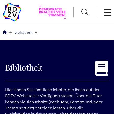
English
Bibliothek
Der BDZV
Veranstaltungen
Bibliothek
Service
THEMEN
Hier finden Sie sämtliche Inhalte, die Ihnen auf der
BDZV-Website zur Verfügung stehen. Über die Filter
Digitales
können Sie sich Inhalte (nach Jahr, Format und/oder
Thema sortiert) anzeigen lassen. Über die
Kommunikation
Suchfunktion in der oberen Leiste der Homepage