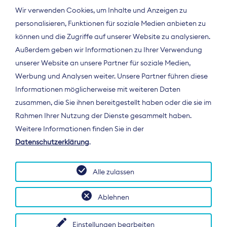
Wir verwenden Cookies, um Inhalte und Anzeigen zu
personalisieren, Funktionen für soziale Medien anbieten zu
können und die Zugriffe auf unserer Website zu analysieren.
Außerdem geben wir Informationen zu Ihrer Verwendung
unserer Website an unsere Partner für soziale Medien,
Werbung und Analysen weiter. Unsere Partner führen diese
Informationen möglicherweise mit weiteren Daten
ÜBER UNS
zusammen, die Sie ihnen bereitgestellt haben oder die sie im
Der Bundesverband Digitalpublisher und
Rahmen Ihrer Nutzung der Dienste gesammelt haben.
Zeitungsverleger (BDZV) vertritt als
Weitere Informationen finden Sie in der
Spitzenorganisation die Interessen der
Datenschutzerklärung
.
Zeitungsverlage und digitalen Publisher in
Deutschland und auf EU-Ebene.
Alle zulassen
Ablehnen
Einstellungen bearbeiten