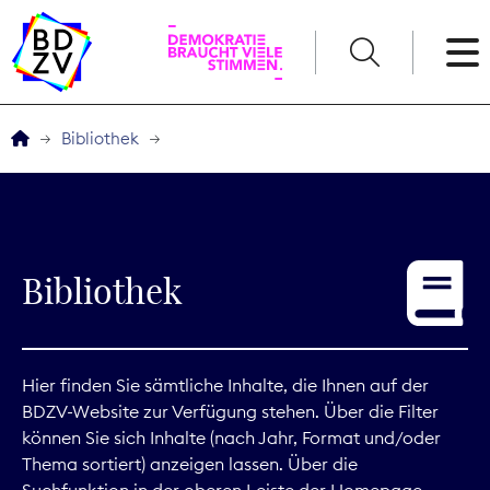
English
Bibliothek
Der BDZV
Veranstaltungen
Bibliothek
Service
THEMEN
Hier finden Sie sämtliche Inhalte, die Ihnen auf der
BDZV-Website zur Verfügung stehen. Über die Filter
Digitales
können Sie sich Inhalte (nach Jahr, Format und/oder
Thema sortiert) anzeigen lassen. Über die
Kommunikation
Suchfunktion in der oberen Leiste der Homepage