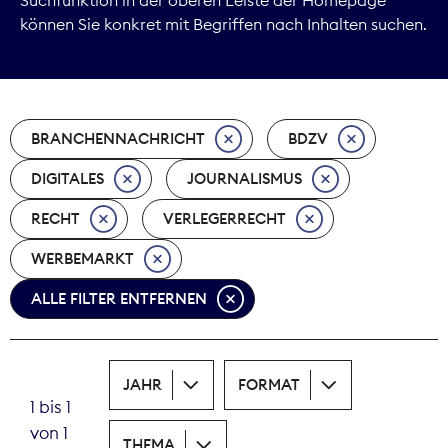
können Sie konkret mit Begriffen nach Inhalten suchen.
Marktdaten
Medienpolitik
BRANCHENNACHRICHT
BDZV
Nachhaltigkeit
DIGITALES
JOURNALISMUS
Nachwuchs
RECHT
VERLEGERRECHT
Nova Award
WERBEMARKT
Pressefreiheit
ALLE FILTER ENTFERNEN
Print
JAHR
FORMAT
Recht
1 bis 1
von 1
Tarifpolitik
THEMA