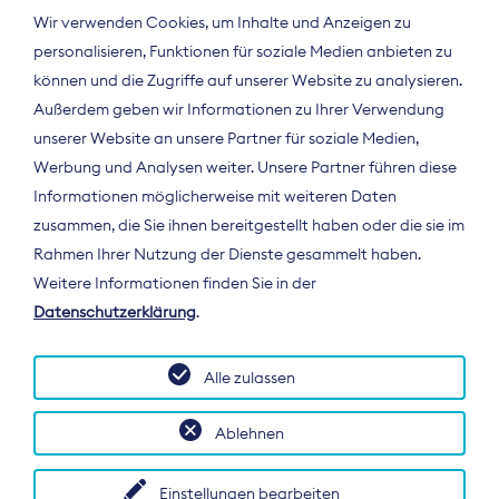
Wir verwenden Cookies, um Inhalte und Anzeigen zu
personalisieren, Funktionen für soziale Medien anbieten zu
können und die Zugriffe auf unserer Website zu analysieren.
Außerdem geben wir Informationen zu Ihrer Verwendung
unserer Website an unsere Partner für soziale Medien,
Werbung und Analysen weiter. Unsere Partner führen diese
Informationen möglicherweise mit weiteren Daten
ÜBER UNS
zusammen, die Sie ihnen bereitgestellt haben oder die sie im
Der Bundesverband Digitalpublisher und
Rahmen Ihrer Nutzung der Dienste gesammelt haben.
Zeitungsverleger (BDZV) vertritt als
Weitere Informationen finden Sie in der
Spitzenorganisation die Interessen der
Datenschutzerklärung
.
Zeitungsverlage und digitalen Publisher in
Deutschland und auf EU-Ebene.
Alle zulassen
Ablehnen
Einstellungen bearbeiten