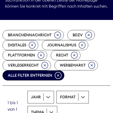
können Sie konkret mit Begriffen nach Inhalten suchen.
Marktdaten
Medienpolitik
BRANCHENNACHRICHT
BDZV
Nachhaltigkeit
DIGITALES
JOURNALISMUS
Nachwuchs
PLATTFORMEN
RECHT
Nova Award
VERLEGERRECHT
WERBEMARKT
Pressefreiheit
ALLE FILTER ENTFERNEN
Print
JAHR
FORMAT
Recht
1 bis 1
von 1
Tarifpolitik
THEMA