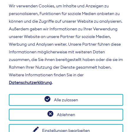
Wir verwenden Cookies, um Inhalte und Anzeigen zu
personalisieren, Funktionen für soziale Medien anbieten zu
können und die Zugriffe auf unserer Website zu analysieren.
Außerdem geben wir Informationen zu Ihrer Verwendung
unserer Website an unsere Partner für soziale Medien,
Werbung und Analysen weiter. Unsere Partner führen diese
Informationen möglicherweise mit weiteren Daten
ÜBER UNS
zusammen, die Sie ihnen bereitgestellt haben oder die sie im
Der Bundesverband Digitalpublisher und
Rahmen Ihrer Nutzung der Dienste gesammelt haben.
Zeitungsverleger (BDZV) vertritt als
Weitere Informationen finden Sie in der
Spitzenorganisation die Interessen der
Datenschutzerklärung
.
Zeitungsverlage und digitalen Publisher in
Deutschland und auf EU-Ebene.
Alle zulassen
Ablehnen
Einstellungen bearbeiten