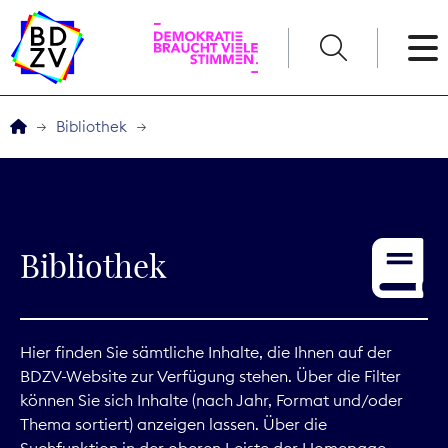
English
Bibliothek
Der BDZV
Veranstaltungen
Bibliothek
Service
THEMEN
Hier finden Sie sämtliche Inhalte, die Ihnen auf der
BDZV-Website zur Verfügung stehen. Über die Filter
Digitales
können Sie sich Inhalte (nach Jahr, Format und/oder
Thema sortiert) anzeigen lassen. Über die
Kommunikation
Suchfunktion in der oberen Leiste der Homepage