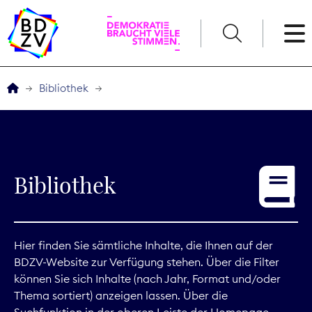
English
Bibliothek
Der BDZV
Veranstaltungen
Bibliothek
Service
THEMEN
Hier finden Sie sämtliche Inhalte, die Ihnen auf der
BDZV-Website zur Verfügung stehen. Über die Filter
Digitales
können Sie sich Inhalte (nach Jahr, Format und/oder
Thema sortiert) anzeigen lassen. Über die
Kommunikation
Suchfunktion in der oberen Leiste der Homepage