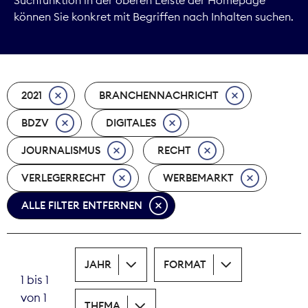
können Sie konkret mit Begriffen nach Inhalten suchen.
Marktdaten
Medienpolitik
2021
BRANCHENNACHRICHT
Nachhaltigkeit
BDZV
DIGITALES
Nachwuchs
JOURNALISMUS
RECHT
Nova Award
VERLEGERRECHT
WERBEMARKT
Pressefreiheit
ALLE FILTER ENTFERNEN
Print
JAHR
FORMAT
Recht
1 bis 1
von 1
Tarifpolitik
THEMA