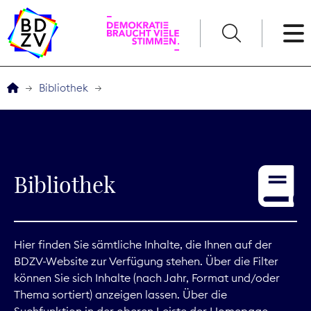
English
Bibliothek
Der BDZV
Veranstaltungen
Bibliothek
Service
THEMEN
Hier finden Sie sämtliche Inhalte, die Ihnen auf der
BDZV-Website zur Verfügung stehen. Über die Filter
Digitales
können Sie sich Inhalte (nach Jahr, Format und/oder
Thema sortiert) anzeigen lassen. Über die
Kommunikation
Suchfunktion in der oberen Leiste der Homepage