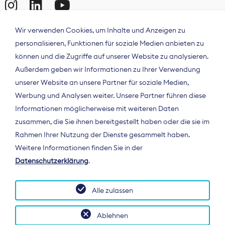
Wir verwenden Cookies, um Inhalte und Anzeigen zu
personalisieren, Funktionen für soziale Medien anbieten zu
können und die Zugriffe auf unserer Website zu analysieren.
Außerdem geben wir Informationen zu Ihrer Verwendung
unserer Website an unsere Partner für soziale Medien,
Werbung und Analysen weiter. Unsere Partner führen diese
Informationen möglicherweise mit weiteren Daten
ÜBER UNS
zusammen, die Sie ihnen bereitgestellt haben oder die sie im
Der Bundesverband Digitalpublisher und
Rahmen Ihrer Nutzung der Dienste gesammelt haben.
Zeitungsverleger (BDZV) vertritt als
Weitere Informationen finden Sie in der
Spitzenorganisation die Interessen der
Datenschutzerklärung
.
Zeitungsverlage und digitalen Publisher in
Deutschland und auf EU-Ebene.
Alle zulassen
Ablehnen