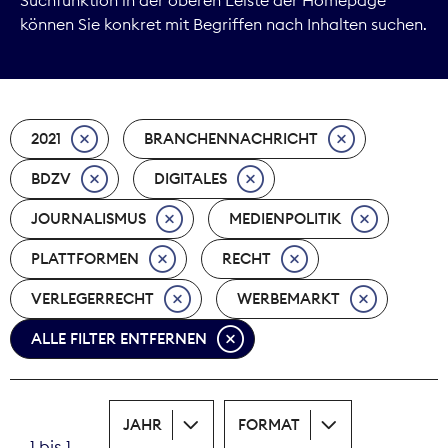
können Sie konkret mit Begriffen nach Inhalten suchen.
Marktdaten
Medienpolitik
2021
BRANCHENNACHRICHT
Nachhaltigkeit
BDZV
DIGITALES
Nachwuchs
JOURNALISMUS
MEDIENPOLITIK
Nova Award
PLATTFORMEN
RECHT
Pressefreiheit
VERLEGERRECHT
WERBEMARKT
ALLE FILTER ENTFERNEN
Print
Recht
JAHR
FORMAT
Tarifpolitik
1 bis 1