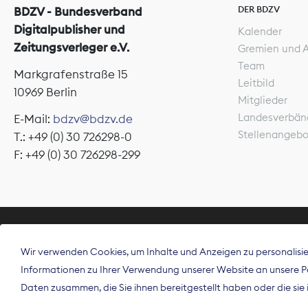
DER BDZV
BDZV - Bundesverband
Digitalpublisher und
Kalender
Zeitungsverleger e.V.
Gremien und 
Team
Markgrafenstraße 15
Leitbild
10969 Berlin
Mitglieder
Landesverbän
E-Mail:
bdzv@bdzv.de
Stellenangeb
T.: +49 (0) 30 726298-0
F: +49 (0) 30 726298-299
ÜBER UNS
Wir verwenden Cookies, um Inhalte und Anzeigen zu personalisier
Der Bundesve
Informationen zu Ihrer Verwendung unserer Website an unsere Par
Spitzenorgan
Daten zusammen, die Sie ihnen bereitgestellt haben oder die si
Deutschland