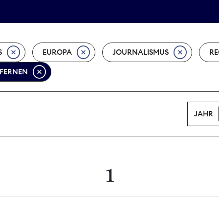
Tarifpolitik
Wächterpreis
S
EUROPA
JOURNALISMUS
RE
TFERNEN
JAHR
1