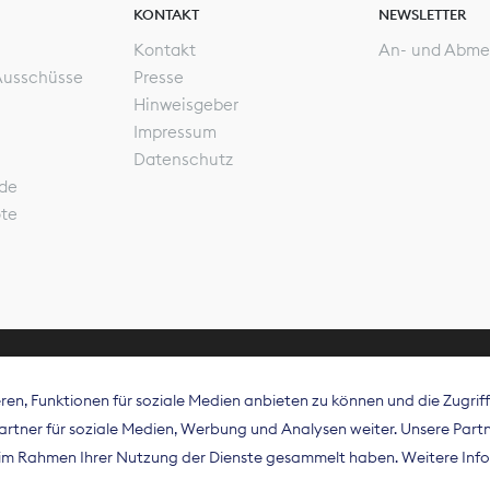
KONTAKT
NEWSLETTER
Kontakt
An- und Abme
Ausschüsse
Presse
Hinweisgeber
Impressum
Datenschutz
de
ote
en, Funktionen für soziale Medien anbieten zu können und die Zugri
rband Digitalpublisher und Zeitungsverleger (BDZV) vert
tner für soziale Medien, Werbung und Analysen weiter. Unsere Partne
isation die Interessen der Zeitungsverlage und digitalen
e im Rahmen Ihrer Nutzung der Dienste gesammelt haben. Weitere Info
 und auf EU-Ebene.