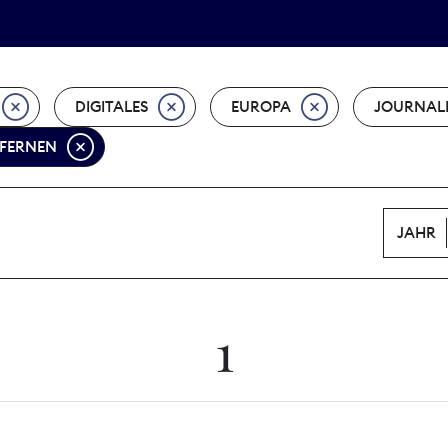
Tarifpolitik
Wächterpreis
DIGITALES
EUROPA
JOURNAL
TFERNEN
JAHR
1