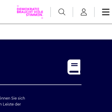
English
Kommunikation
Medienpolitik
t
Nachwuchs
Pressefreiheit
önnen Sie sich
n Leiste der
Recht