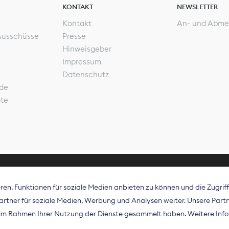
KONTAKT
NEWSLETTER
Kontakt
An- und Abme
Ausschüsse
Presse
Hinweisgeber
Impressum
Datenschutz
de
ote
en, Funktionen für soziale Medien anbieten zu können und die Zugri
rband Digitalpublisher und Zeitungsverleger (BDZV) vert
tner für soziale Medien, Werbung und Analysen weiter. Unsere Partne
isation die Interessen der Zeitungsverlage und digitalen
e im Rahmen Ihrer Nutzung der Dienste gesammelt haben. Weitere Info
 und auf EU-Ebene.