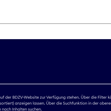
THEMEN
Digitales
Marktdaten
Nachhaltigkei
Nova Award
land
 auf der BDZV-Website zur Verfügung stehen. Über die Filter k
ortiert) anzeigen lassen. Über die Suchfunktion in der obere
Print
 nach Inhalten suchen.