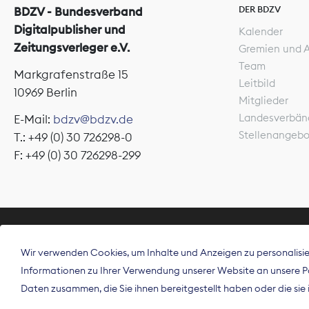
DER BDZV
BDZV - Bundesverband
Digitalpublisher und
Kalender
Zeitungsverleger e.V.
Gremien und 
Team
Markgrafenstraße 15
Leitbild
10969 Berlin
Mitglieder
Landesverbän
E-Mail:
bdzv@bdzv.de
Stellenangeb
T.: +49 (0) 30 726298-0
F: +49 (0) 30 726298-299
ÜBER UNS
Wir verwenden Cookies, um Inhalte und Anzeigen zu personalisier
Der Bundesve
Informationen zu Ihrer Verwendung unserer Website an unsere Par
Spitzenorgan
Daten zusammen, die Sie ihnen bereitgestellt haben oder die si
Deutschland