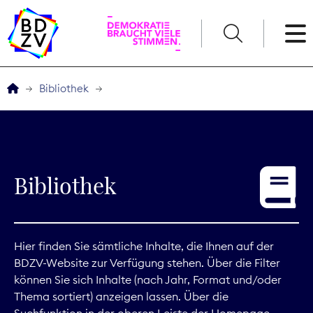
English
Bibliothek
Der BDZV
Veranstaltungen
Bibliothek
Service
THEMEN
Hier finden Sie sämtliche Inhalte, die Ihnen auf der
BDZV-Website zur Verfügung stehen. Über die Filter
Digitales
können Sie sich Inhalte (nach Jahr, Format und/oder
Thema sortiert) anzeigen lassen. Über die
Kommunikation
Suchfunktion in der oberen Leiste der Homepage