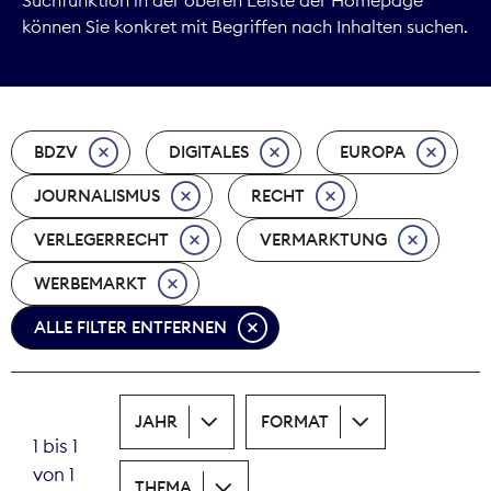
können Sie konkret mit Begriffen nach Inhalten suchen.
Marktdaten
Medienpolitik
BDZV
DIGITALES
EUROPA
Nachhaltigkeit
JOURNALISMUS
RECHT
Nachwuchs
VERLEGERRECHT
VERMARKTUNG
Nova Award
WERBEMARKT
Pressefreiheit
ALLE FILTER ENTFERNEN
Print
JAHR
FORMAT
Recht
1 bis 1
von 1
Tarifpolitik
THEMA