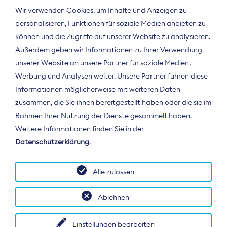
Wir verwenden Cookies, um Inhalte und Anzeigen zu
personalisieren, Funktionen für soziale Medien anbieten zu
können und die Zugriffe auf unserer Website zu analysieren.
Außerdem geben wir Informationen zu Ihrer Verwendung
unserer Website an unsere Partner für soziale Medien,
Werbung und Analysen weiter. Unsere Partner führen diese
Informationen möglicherweise mit weiteren Daten
ÜBER UNS
zusammen, die Sie ihnen bereitgestellt haben oder die sie im
Der Bundesverband Digitalpublisher und
Rahmen Ihrer Nutzung der Dienste gesammelt haben.
Zeitungsverleger (BDZV) vertritt als
Weitere Informationen finden Sie in der
Spitzenorganisation die Interessen der
Datenschutzerklärung
.
Zeitungsverlage und digitalen Publisher in
Deutschland und auf EU-Ebene.
Alle zulassen
Ablehnen
Einstellungen bearbeiten