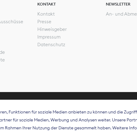
KONTAKT
NEWSLETTER
Kontakt
An- und Abme
Ausschüsse
Presse
Hinweisgeber
Impressum
Datenschutz
de
ote
en, Funktionen für soziale Medien anbieten zu können und die Zugri
rband Digitalpublisher und Zeitungsverleger (BDZV) vert
tner für soziale Medien, Werbung und Analysen weiter. Unsere Partne
isation die Interessen der Zeitungsverlage und digitalen
e im Rahmen Ihrer Nutzung der Dienste gesammelt haben. Weitere Info
 und auf EU-Ebene.