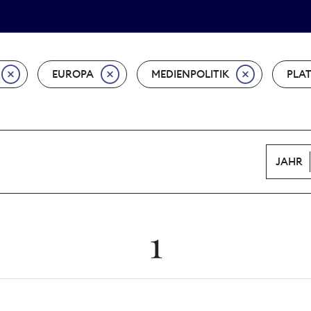
Tarifpolitik
Wächterpreis
EUROPA
MEDIENPOLITIK
PLA
JAHR
1