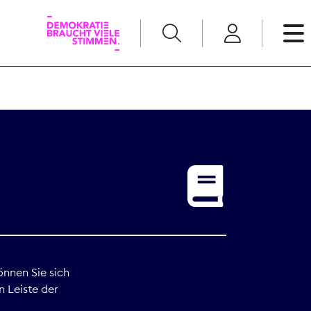
English
Kommunikation
Medienpolitik
t
Nachwuchs
Pressefreiheit
önnen Sie sich
n Leiste der
Recht