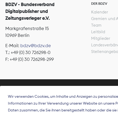
DER BDZV
BDZV - Bundesverband
Digitalpublisher und
Kalender
Zeitungsverleger e.V.
Gremien und 
Team
Markgrafenstraße 15
Leitbild
10969 Berlin
Mitglieder
Landesverbän
E-Mail:
bdzv@bdzv.de
Stellenangeb
T.: +49 (0) 30 726298-0
F: +49 (0) 30 726298-299
ÜBER UNS
Wir verwenden Cookies, um Inhalte und Anzeigen zu personalisier
Der Bundesve
Informationen zu Ihrer Verwendung unserer Website an unsere Par
Spitzenorgan
Daten zusammen, die Sie ihnen bereitgestellt haben oder die si
Deutschland