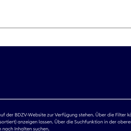
THEMEN
Digitales
Marktdaten
Nachhaltigkei
Nova Award
land
 auf der BDZV-Website zur Verfügung stehen. Über die Filter k
ortiert) anzeigen lassen. Über die Suchfunktion in der obere
Print
 nach Inhalten suchen.