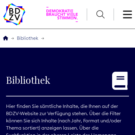
English
Bibliothek
Der BDZV
Veranstaltungen
Bibliothek
Service
THEMEN
Hier finden Sie sämtliche Inhalte, die Ihnen auf der
BDZV-Website zur Verfügung stehen. Über die Filter
Digitales
können Sie sich Inhalte (nach Jahr, Format und/oder
Thema sortiert) anzeigen lassen. Über die
Kommunikation
Suchfunktion in der oberen Leiste der Homepage