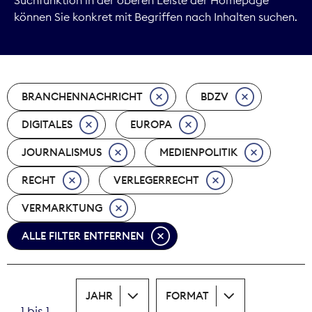
können Sie konkret mit Begriffen nach Inhalten suchen.
Marktdaten
Medienpolitik
BRANCHENNACHRICHT
BDZV
Nachhaltigkeit
DIGITALES
EUROPA
Nachwuchs
JOURNALISMUS
MEDIENPOLITIK
Nova Award
RECHT
VERLEGERRECHT
Pressefreiheit
VERMARKTUNG
ALLE FILTER ENTFERNEN
Print
Recht
JAHR
FORMAT
Tarifpolitik
1 bis 1