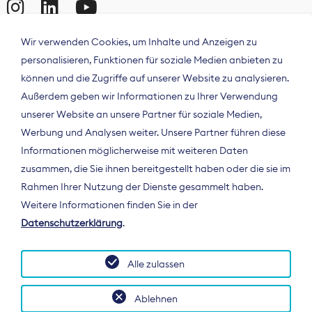
Wir verwenden Cookies, um Inhalte und Anzeigen zu
personalisieren, Funktionen für soziale Medien anbieten zu
können und die Zugriffe auf unserer Website zu analysieren.
Außerdem geben wir Informationen zu Ihrer Verwendung
unserer Website an unsere Partner für soziale Medien,
Werbung und Analysen weiter. Unsere Partner führen diese
Informationen möglicherweise mit weiteren Daten
ÜBER UNS
zusammen, die Sie ihnen bereitgestellt haben oder die sie im
Der Bundesverband Digitalpublisher und
Rahmen Ihrer Nutzung der Dienste gesammelt haben.
Zeitungsverleger (BDZV) vertritt als
Weitere Informationen finden Sie in der
Spitzenorganisation die Interessen der
Datenschutzerklärung
.
Zeitungsverlage und digitalen Publisher in
Deutschland und auf EU-Ebene.
Alle zulassen
Ablehnen