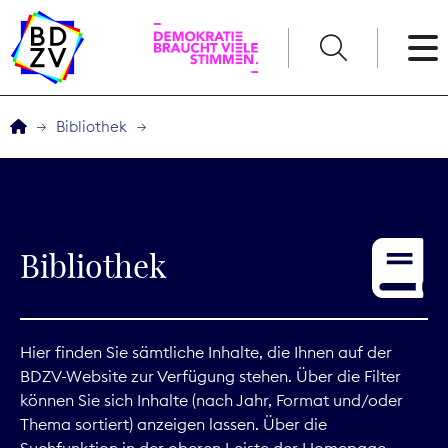
English
Bibliothek
Der BDZV
Veranstaltungen
Bibliothek
Service
THEMEN
Hier finden Sie sämtliche Inhalte, die Ihnen auf der
BDZV-Website zur Verfügung stehen. Über die Filter
Digitales
können Sie sich Inhalte (nach Jahr, Format und/oder
Thema sortiert) anzeigen lassen. Über die
Kommunikation
Suchfunktion in der oberen Leiste der Homepage