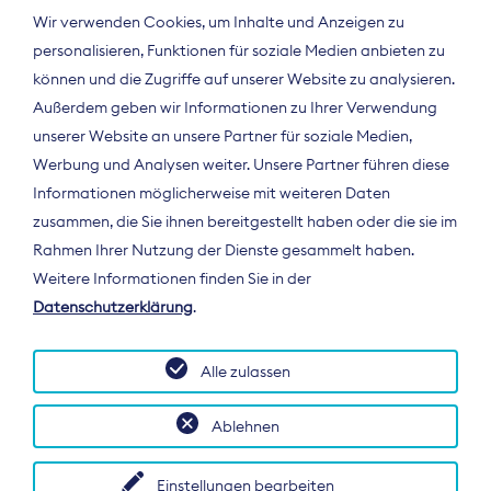
Wir verwenden Cookies, um Inhalte und Anzeigen zu
personalisieren, Funktionen für soziale Medien anbieten zu
können und die Zugriffe auf unserer Website zu analysieren.
Außerdem geben wir Informationen zu Ihrer Verwendung
unserer Website an unsere Partner für soziale Medien,
Werbung und Analysen weiter. Unsere Partner führen diese
Informationen möglicherweise mit weiteren Daten
ÜBER UNS
zusammen, die Sie ihnen bereitgestellt haben oder die sie im
Der Bundesverband Digitalpublisher und
Rahmen Ihrer Nutzung der Dienste gesammelt haben.
Zeitungsverleger (BDZV) vertritt als
Weitere Informationen finden Sie in der
Spitzenorganisation die Interessen der
Datenschutzerklärung
.
Zeitungsverlage und digitalen Publisher in
Deutschland und auf EU-Ebene.
Alle zulassen
Ablehnen
Einstellungen bearbeiten