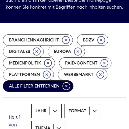
können Sie konkret mit Begriffen nach Inhalten suchen.
Marktdaten
Medienpolitik
BRANCHENNACHRICHT
BDZV
Nachhaltigkeit
DIGITALES
EUROPA
Nachwuchs
MEDIENPOLITIK
PAID-CONTENT
Nova Award
PLATTFORMEN
WERBEMARKT
Pressefreiheit
ALLE FILTER ENTFERNEN
Print
JAHR
FORMAT
Recht
1 bis 1
von 1
Tarifpolitik
THEMA