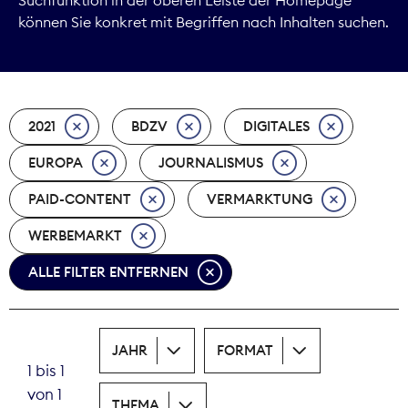
können Sie konkret mit Begriffen nach Inhalten suchen.
Marktdaten
Medienpolitik
2021
BDZV
DIGITALES
Nachhaltigkeit
EUROPA
JOURNALISMUS
Nachwuchs
PAID-CONTENT
VERMARKTUNG
Nova Award
WERBEMARKT
Pressefreiheit
ALLE FILTER ENTFERNEN
Print
JAHR
FORMAT
Recht
1 bis 1
von 1
Tarifpolitik
THEMA