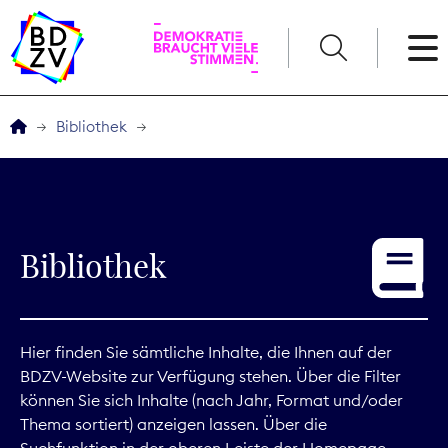
English
Bibliothek
Der BDZV
Veranstaltungen
Bibliothek
Service
THEMEN
Hier finden Sie sämtliche Inhalte, die Ihnen auf der
BDZV-Website zur Verfügung stehen. Über die Filter
Digitales
können Sie sich Inhalte (nach Jahr, Format und/oder
Thema sortiert) anzeigen lassen. Über die
Kommunikation
Suchfunktion in der oberen Leiste der Homepage