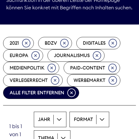
können Sie konkret mit Begriffen nach Inhalten suchen.
Marktdaten
Medienpolitik
2021
BDZV
DIGITALES
Nachhaltigkeit
EUROPA
JOURNALISMUS
Nachwuchs
MEDIENPOLITIK
PAID-CONTENT
Nova Award
VERLEGERRECHT
WERBEMARKT
Pressefreiheit
ALLE FILTER ENTFERNEN
Print
JAHR
FORMAT
Recht
1 bis 1
von 1
Tarifpolitik
THEMA