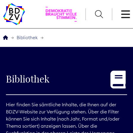
English
Bibliothek
Der BDZV
Veranstaltungen
Bibliothek
Service
THEMEN
Hier finden Sie sämtliche Inhalte, die Ihnen auf der
BDZV-Website zur Verfügung stehen. Über die Filter
Digitales
können Sie sich Inhalte (nach Jahr, Format und/oder
Thema sortiert) anzeigen lassen. Über die
Kommunikation
Suchfunktion in der oberen Leiste der Homepage