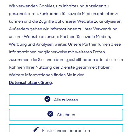
Wir verwenden Cookies, um Inhalte und Anzeigen zu
personalisieren, Funktionen für soziale Medien anbieten zu
können und die Zugriffe auf unserer Website zu analysieren.
Außerdem geben wir Informationen zu Ihrer Verwendung
unserer Website an unsere Partner für soziale Medien,
Werbung und Analysen weiter. Unsere Partner führen diese
Informationen möglicherweise mit weiteren Daten
ÜBER UNS
zusammen, die Sie ihnen bereitgestellt haben oder die sie im
Der Bundesverband Digitalpublisher und
Rahmen Ihrer Nutzung der Dienste gesammelt haben.
Zeitungsverleger (BDZV) vertritt als
Weitere Informationen finden Sie in der
Spitzenorganisation die Interessen der
Datenschutzerklärung
.
Zeitungsverlage und digitalen Publisher in
Deutschland und auf EU-Ebene.
Alle zulassen
Ablehnen
Einstellungen bearbeiten