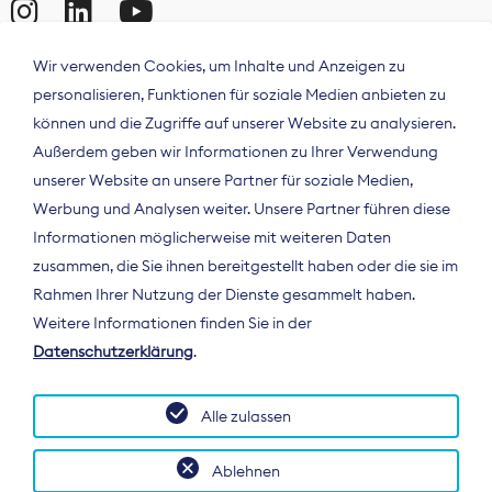
Wir verwenden Cookies, um Inhalte und Anzeigen zu
personalisieren, Funktionen für soziale Medien anbieten zu
können und die Zugriffe auf unserer Website zu analysieren.
Außerdem geben wir Informationen zu Ihrer Verwendung
unserer Website an unsere Partner für soziale Medien,
Werbung und Analysen weiter. Unsere Partner führen diese
Informationen möglicherweise mit weiteren Daten
ÜBER UNS
zusammen, die Sie ihnen bereitgestellt haben oder die sie im
Der Bundesverband Digitalpublisher und
Rahmen Ihrer Nutzung der Dienste gesammelt haben.
Zeitungsverleger (BDZV) vertritt als
Weitere Informationen finden Sie in der
Spitzenorganisation die Interessen der
Datenschutzerklärung
.
Zeitungsverlage und digitalen Publisher in
Deutschland und auf EU-Ebene.
Alle zulassen
Ablehnen