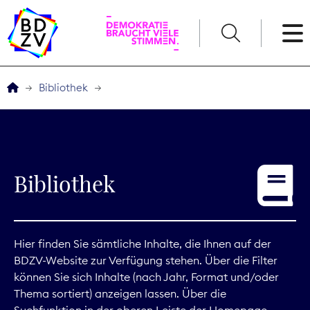
English
Bibliothek
Der BDZV
Veranstaltungen
Bibliothek
Service
THEMEN
Hier finden Sie sämtliche Inhalte, die Ihnen auf der
BDZV-Website zur Verfügung stehen. Über die Filter
Digitales
können Sie sich Inhalte (nach Jahr, Format und/oder
Thema sortiert) anzeigen lassen. Über die
Kommunikation
Suchfunktion in der oberen Leiste der Homepage