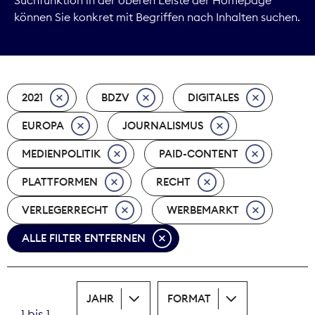
können Sie konkret mit Begriffen nach Inhalten suchen.
Marktdaten
Medienpolitik
2021
BDZV
DIGITALES
Nachhaltigkeit
EUROPA
JOURNALISMUS
Nachwuchs
MEDIENPOLITIK
PAID-CONTENT
Nova Award
PLATTFORMEN
RECHT
Pressefreiheit
VERLEGERRECHT
WERBEMARKT
ALLE FILTER ENTFERNEN
Print
Recht
JAHR
FORMAT
Tarifpolitik
1 bis 1