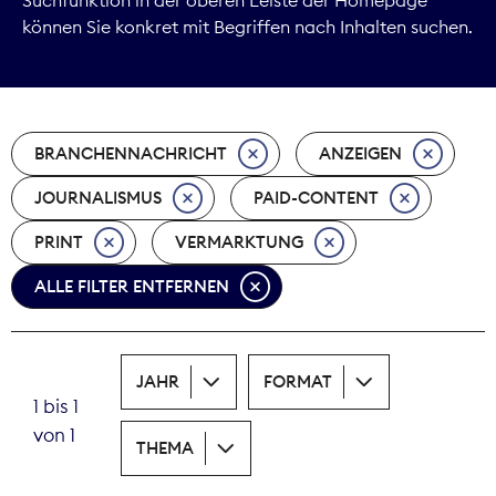
können Sie konkret mit Begriffen nach Inhalten suchen.
Marktdaten
Medienpolitik
BRANCHENNACHRICHT
ANZEIGEN
Nachhaltigkeit
JOURNALISMUS
PAID-CONTENT
Nachwuchs
PRINT
VERMARKTUNG
Nova Award
ALLE FILTER ENTFERNEN
Pressefreiheit
Print
JAHR
FORMAT
1 bis 1
Recht
von 1
THEMA
Tarifpolitik