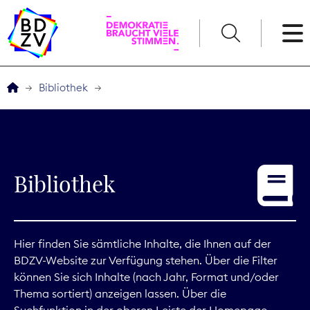
English
Bibliothek
Der BDZV
Veranstaltungen
Bibliothek
Service
THEMEN
Hier finden Sie sämtliche Inhalte, die Ihnen auf der
BDZV-Website zur Verfügung stehen. Über die Filter
Digitales
können Sie sich Inhalte (nach Jahr, Format und/oder
Thema sortiert) anzeigen lassen. Über die
Kommunikation
Suchfunktion in der oberen Leiste der Homepage