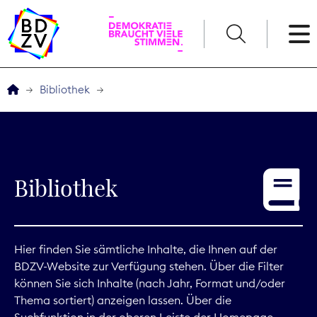
English
Bibliothek
Der BDZV
Veranstaltungen
Bibliothek
Service
THEMEN
Hier finden Sie sämtliche Inhalte, die Ihnen auf der
BDZV-Website zur Verfügung stehen. Über die Filter
Digitales
können Sie sich Inhalte (nach Jahr, Format und/oder
Thema sortiert) anzeigen lassen. Über die
Kommunikation
Suchfunktion in der oberen Leiste der Homepage