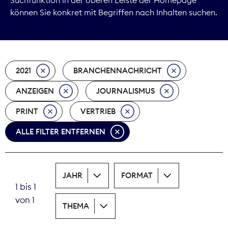
können Sie konkret mit Begriffen nach Inhalten suchen.
Marktdaten
Medienpolitik
2021
BRANCHENNACHRICHT
Nachhaltigkeit
ANZEIGEN
JOURNALISMUS
Nachwuchs
PRINT
VERTRIEB
Nova Award
ALLE FILTER ENTFERNEN
Pressefreiheit
Print
JAHR
FORMAT
1 bis 1
Recht
von 1
THEMA
Tarifpolitik