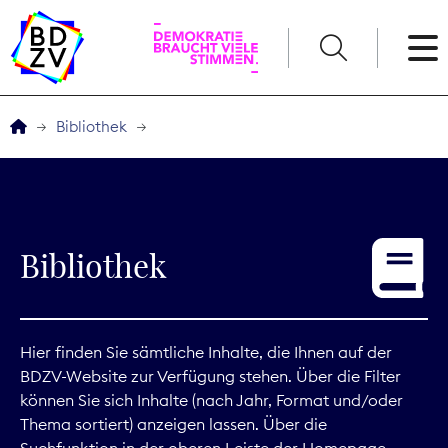
English
Bibliothek
Der BDZV
Veranstaltungen
Bibliothek
Service
THEMEN
Hier finden Sie sämtliche Inhalte, die Ihnen auf der
BDZV-Website zur Verfügung stehen. Über die Filter
Digitales
können Sie sich Inhalte (nach Jahr, Format und/oder
Thema sortiert) anzeigen lassen. Über die
Kommunikation
Suchfunktion in der oberen Leiste der Homepage