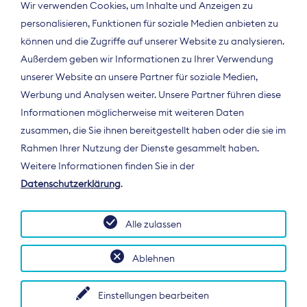
Wir verwenden Cookies, um Inhalte und Anzeigen zu
personalisieren, Funktionen für soziale Medien anbieten zu
können und die Zugriffe auf unserer Website zu analysieren.
Außerdem geben wir Informationen zu Ihrer Verwendung
unserer Website an unsere Partner für soziale Medien,
Werbung und Analysen weiter. Unsere Partner führen diese
Informationen möglicherweise mit weiteren Daten
ÜBER UNS
zusammen, die Sie ihnen bereitgestellt haben oder die sie im
Der Bundesverband Digitalpublisher und
Rahmen Ihrer Nutzung der Dienste gesammelt haben.
Zeitungsverleger (BDZV) vertritt als
Weitere Informationen finden Sie in der
Spitzenorganisation die Interessen der
Datenschutzerklärung
.
Zeitungsverlage und digitalen Publisher in
Deutschland und auf EU-Ebene.
Alle zulassen
Ablehnen
Einstellungen bearbeiten