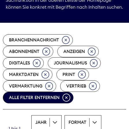
können Sie konkret mit Begriffen nach Inhalten suchen.
Marktdaten
Medienpolitik
BRANCHENNACHRICHT
Nachhaltigkeit
ABONNEMENT
ANZEIGEN
Nachwuchs
DIGITALES
JOURNALISMUS
Nova Award
MARKTDATEN
PRINT
Pressefreiheit
VERMARKTUNG
VERTRIEB
ALLE FILTER ENTFERNEN
Print
Recht
JAHR
FORMAT
Tarifpolitik
1 bis 1