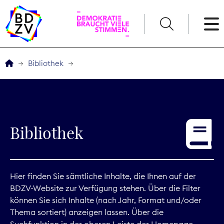
English
Bibliothek
Der BDZV
Veranstaltungen
Bibliothek
Service
THEMEN
Hier finden Sie sämtliche Inhalte, die Ihnen auf der
BDZV-Website zur Verfügung stehen. Über die Filter
Digitales
können Sie sich Inhalte (nach Jahr, Format und/oder
Thema sortiert) anzeigen lassen. Über die
Kommunikation
Suchfunktion in der oberen Leiste der Homepage