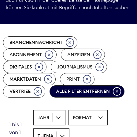
können Sie konkret mit Begriffen nach Inhalten suchen.
Marktdaten
Medienpolitik
BRANCHENNACHRICHT
Nachhaltigkeit
ABONNEMENT
ANZEIGEN
Nachwuchs
DIGITALES
JOURNALISMUS
Nova Award
MARKTDATEN
PRINT
Pressefreiheit
VERTRIEB
ALLE FILTER ENTFERNEN
Print
JAHR
FORMAT
Recht
1 bis 1
von 1
Tarifpolitik
THEMA