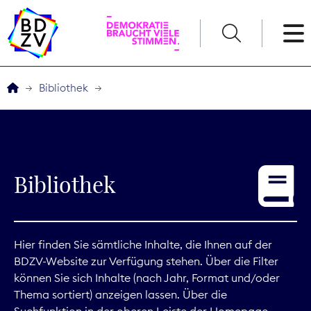
English
Bibliothek
Der BDZV
Veranstaltungen
Bibliothek
Service
THEMEN
Hier finden Sie sämtliche Inhalte, die Ihnen auf der
BDZV-Website zur Verfügung stehen. Über die Filter
Digitales
können Sie sich Inhalte (nach Jahr, Format und/oder
Thema sortiert) anzeigen lassen. Über die
Kommunikation
Suchfunktion in der oberen Leiste der Homepage