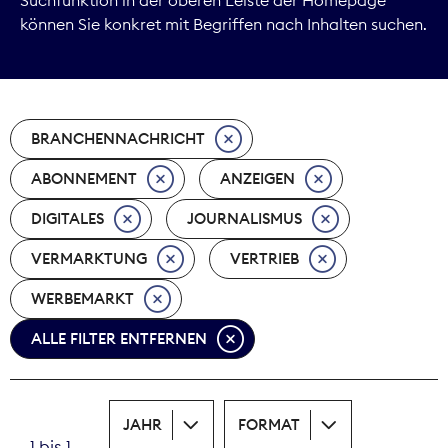
können Sie konkret mit Begriffen nach Inhalten suchen.
Marktdaten
Medienpolitik
BRANCHENNACHRICHT
Nachhaltigkeit
ABONNEMENT
ANZEIGEN
Nachwuchs
DIGITALES
JOURNALISMUS
Nova Award
VERMARKTUNG
VERTRIEB
Pressefreiheit
WERBEMARKT
ALLE FILTER ENTFERNEN
Print
Recht
JAHR
FORMAT
Tarifpolitik
1 bis 1