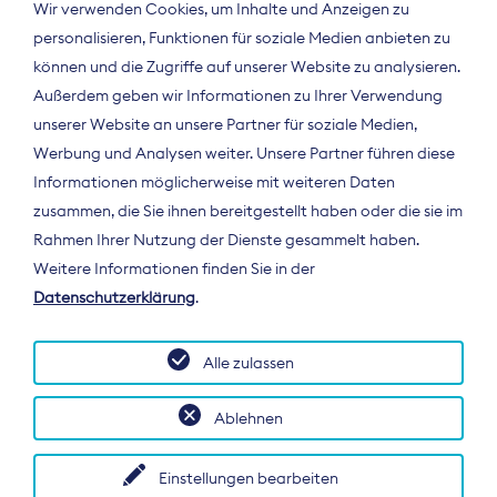
Wir verwenden Cookies, um Inhalte und Anzeigen zu
personalisieren, Funktionen für soziale Medien anbieten zu
können und die Zugriffe auf unserer Website zu analysieren.
Außerdem geben wir Informationen zu Ihrer Verwendung
unserer Website an unsere Partner für soziale Medien,
Werbung und Analysen weiter. Unsere Partner führen diese
Informationen möglicherweise mit weiteren Daten
ÜBER UNS
zusammen, die Sie ihnen bereitgestellt haben oder die sie im
Der Bundesverband Digitalpublisher und
Rahmen Ihrer Nutzung der Dienste gesammelt haben.
Zeitungsverleger (BDZV) vertritt als
Weitere Informationen finden Sie in der
Spitzenorganisation die Interessen der
Datenschutzerklärung
.
Zeitungsverlage und digitalen Publisher in
Deutschland und auf EU-Ebene.
Alle zulassen
Ablehnen
Einstellungen bearbeiten