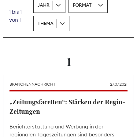
JAHR
FORMAT
1 bis 1
Theodor-Wolff-Preis
von 1
THEMA
Wächterpreis
ALLE THEMEN
1
Mitgliederbereich
BRANCHENNACHRICHT
27.07.2021
„Zeitungsfacetten“: Stärken der Regio-
Zeitungen
Berichterstattung und Werbung in den
regionalen Tageszeitungen sind besonders