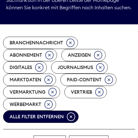
können Sie konkret mit Begriffen nach Inhalten suchen.
Marktdaten
Medienpolitik
BRANCHENNACHRICHT
Nachhaltigkeit
ABONNEMENT
ANZEIGEN
Nachwuchs
DIGITALES
JOURNALISMUS
Nova Award
MARKTDATEN
PAID-CONTENT
Pressefreiheit
VERMARKTUNG
VERTRIEB
WERBEMARKT
Print
ALLE FILTER ENTFERNEN
Recht
Tarifpolitik