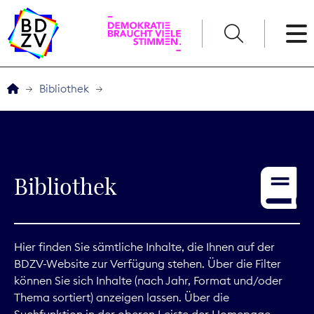
English
Bibliothek
Der BDZV
Veranstaltungen
Bibliothek
Service
THEMEN
Hier finden Sie sämtliche Inhalte, die Ihnen auf der
BDZV-Website zur Verfügung stehen. Über die Filter
Digitales
können Sie sich Inhalte (nach Jahr, Format und/oder
Thema sortiert) anzeigen lassen. Über die
Kommunikation
Suchfunktion in der oberen Leiste der Homepage