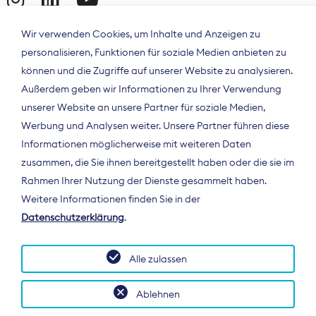
Wir verwenden Cookies, um Inhalte und Anzeigen zu
personalisieren, Funktionen für soziale Medien anbieten zu
können und die Zugriffe auf unserer Website zu analysieren.
Außerdem geben wir Informationen zu Ihrer Verwendung
unserer Website an unsere Partner für soziale Medien,
Werbung und Analysen weiter. Unsere Partner führen diese
Informationen möglicherweise mit weiteren Daten
ÜBER UNS
zusammen, die Sie ihnen bereitgestellt haben oder die sie im
Der Bundesverband Digitalpublisher und
Rahmen Ihrer Nutzung der Dienste gesammelt haben.
Zeitungsverleger (BDZV) vertritt als
Weitere Informationen finden Sie in der
Spitzenorganisation die Interessen der
Datenschutzerklärung
.
Zeitungsverlage und digitalen Publisher in
Deutschland und auf EU-Ebene.
Alle zulassen
Ablehnen