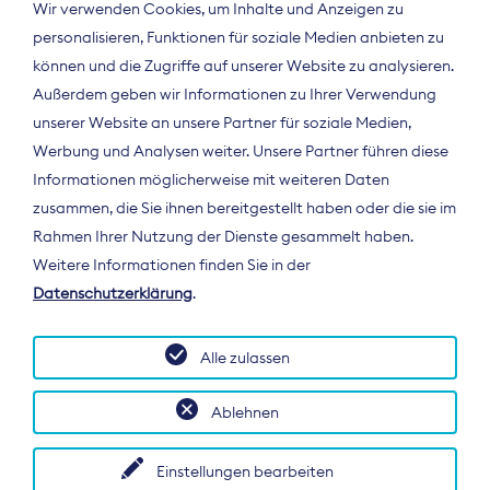
Wir verwenden Cookies, um Inhalte und Anzeigen zu
personalisieren, Funktionen für soziale Medien anbieten zu
können und die Zugriffe auf unserer Website zu analysieren.
Außerdem geben wir Informationen zu Ihrer Verwendung
unserer Website an unsere Partner für soziale Medien,
Werbung und Analysen weiter. Unsere Partner führen diese
Informationen möglicherweise mit weiteren Daten
ÜBER UNS
zusammen, die Sie ihnen bereitgestellt haben oder die sie im
Der Bundesverband Digitalpublisher und
Rahmen Ihrer Nutzung der Dienste gesammelt haben.
Zeitungsverleger (BDZV) vertritt als
Weitere Informationen finden Sie in der
Spitzenorganisation die Interessen der
Datenschutzerklärung
.
Zeitungsverlage und digitalen Publisher in
Deutschland und auf EU-Ebene.
Alle zulassen
Ablehnen
Einstellungen bearbeiten