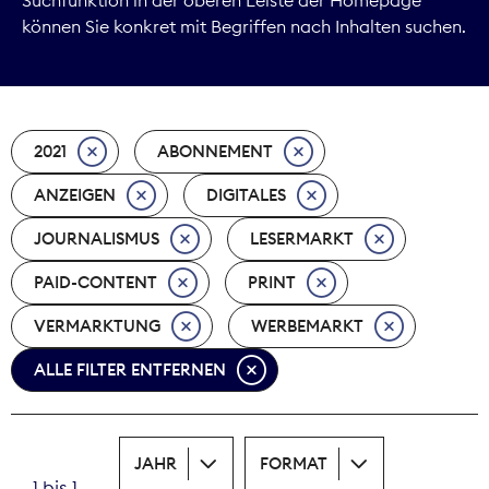
können Sie konkret mit Begriffen nach Inhalten suchen.
Marktdaten
Medienpolitik
2021
ABONNEMENT
Nachhaltigkeit
ANZEIGEN
DIGITALES
Nachwuchs
JOURNALISMUS
LESERMARKT
Nova Award
PAID-CONTENT
PRINT
Pressefreiheit
VERMARKTUNG
WERBEMARKT
ALLE FILTER ENTFERNEN
Print
Recht
JAHR
FORMAT
Tarifpolitik
1 bis 1