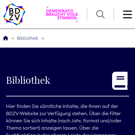
English
Bibliothek
Der BDZV
Veranstaltungen
Bibliothek
Service
THEMEN
Hier finden Sie sämtliche Inhalte, die Ihnen auf der
BDZV-Website zur Verfügung stehen. Über die Filter
Digitales
können Sie sich Inhalte (nach Jahr, Format und/oder
Thema sortiert) anzeigen lassen. Über die
Kommunikation
Suchfunktion in der oberen Leiste der Homepage