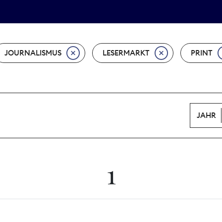
Tarifpolitik
Wächterpreis
JOURNALISMUS
LESERMARKT
PRINT
JAHR
1