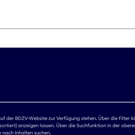
THEMEN
Digitales
Marktdaten
Nachhaltigkei
Nova Award
land
 auf der BDZV-Website zur Verfügung stehen. Über die Filter k
ortiert) anzeigen lassen. Über die Suchfunktion in der obere
Print
 nach Inhalten suchen.