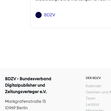
BDZV
DER BDZV
BDZV - Bundesverband
Digitalpublisher und
Kalender
Zeitungsverleger e.V.
Gremien und 
Team
Markgrafenstraße 15
Leitbild
10969 Berlin
Mitglieder