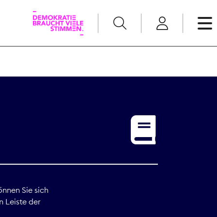
English
Kommunikation
Medienpolitik
t
Nachwuchs
Pressefreiheit
önnen Sie sich
n Leiste der
Recht