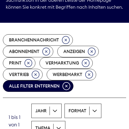
können Sie konkret mit Begriffen nach Inhalten suchen.
Marktdaten
Medienpolitik
BRANCHENNACHRICHT
Nachhaltigkeit
ABONNEMENT
ANZEIGEN
Nachwuchs
PRINT
VERMARKTUNG
Nova Award
VERTRIEB
WERBEMARKT
Pressefreiheit
ALLE FILTER ENTFERNEN
Print
JAHR
FORMAT
Recht
1 bis 1
von 1
Tarifpolitik
THEMA