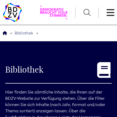
English
Bibliothek
Der BDZV
Veranstaltungen
Bibliothek
Service
THEMEN
Hier finden Sie sämtliche Inhalte, die Ihnen auf der
BDZV-Website zur Verfügung stehen. Über die Filter
Digitales
können Sie sich Inhalte (nach Jahr, Format und/oder
Thema sortiert) anzeigen lassen. Über die
Kommunikation
Suchfunktion in der oberen Leiste der Homepage