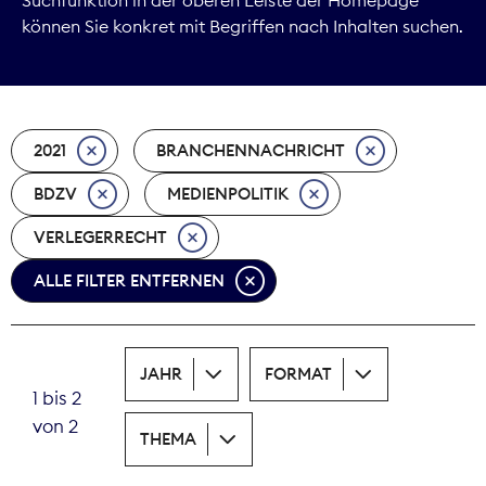
können Sie konkret mit Begriffen nach Inhalten suchen.
Marktdaten
Medienpolitik
2021
BRANCHENNACHRICHT
Nachhaltigkeit
BDZV
MEDIENPOLITIK
Nachwuchs
VERLEGERRECHT
Nova Award
ALLE FILTER ENTFERNEN
Pressefreiheit
Print
JAHR
FORMAT
1 bis 2
Recht
von 2
THEMA
Tarifpolitik