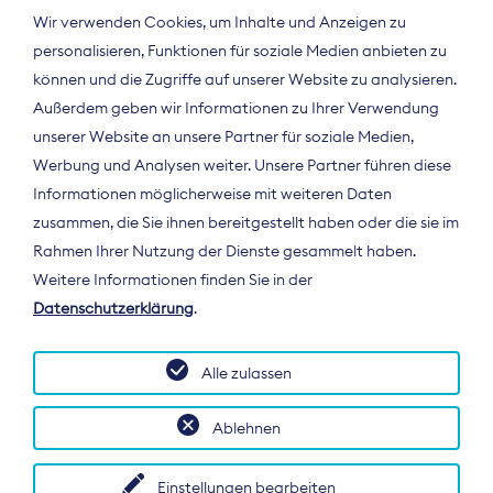
Wir verwenden Cookies, um Inhalte und Anzeigen zu
personalisieren, Funktionen für soziale Medien anbieten zu
können und die Zugriffe auf unserer Website zu analysieren.
Außerdem geben wir Informationen zu Ihrer Verwendung
unserer Website an unsere Partner für soziale Medien,
Werbung und Analysen weiter. Unsere Partner führen diese
Informationen möglicherweise mit weiteren Daten
ÜBER UNS
zusammen, die Sie ihnen bereitgestellt haben oder die sie im
Der Bundesverband Digitalpublisher und
Rahmen Ihrer Nutzung der Dienste gesammelt haben.
Zeitungsverleger (BDZV) vertritt als
Weitere Informationen finden Sie in der
Spitzenorganisation die Interessen der
Datenschutzerklärung
.
Zeitungsverlage und digitalen Publisher in
Deutschland und auf EU-Ebene.
Alle zulassen
Ablehnen
Einstellungen bearbeiten