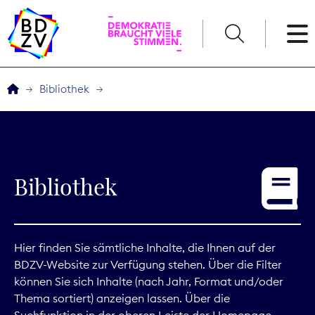
English
Bibliothek
Der BDZV
Veranstaltungen
Bibliothek
Service
THEMEN
Hier finden Sie sämtliche Inhalte, die Ihnen auf der
BDZV-Website zur Verfügung stehen. Über die Filter
Digitales
können Sie sich Inhalte (nach Jahr, Format und/oder
Thema sortiert) anzeigen lassen. Über die
Kommunikation
Suchfunktion in der oberen Leiste der Homepage