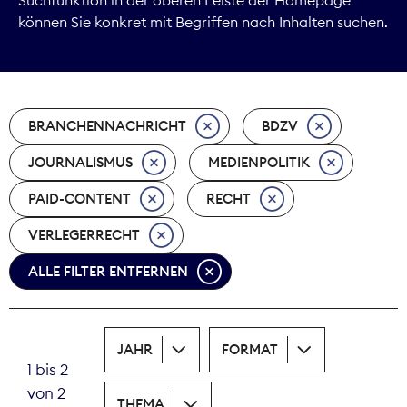
können Sie konkret mit Begriffen nach Inhalten suchen.
Marktdaten
Medienpolitik
BRANCHENNACHRICHT
BDZV
Nachhaltigkeit
JOURNALISMUS
MEDIENPOLITIK
Nachwuchs
PAID-CONTENT
RECHT
Nova Award
VERLEGERRECHT
Pressefreiheit
ALLE FILTER ENTFERNEN
Print
JAHR
FORMAT
Recht
1 bis 2
von 2
Tarifpolitik
THEMA