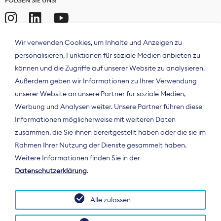
Wir verwenden Cookies, um Inhalte und Anzeigen zu
personalisieren, Funktionen für soziale Medien anbieten zu
können und die Zugriffe auf unserer Website zu analysieren.
Außerdem geben wir Informationen zu Ihrer Verwendung
unserer Website an unsere Partner für soziale Medien,
Werbung und Analysen weiter. Unsere Partner führen diese
Informationen möglicherweise mit weiteren Daten
ÜBER UNS
zusammen, die Sie ihnen bereitgestellt haben oder die sie im
Der Bundesverband Digitalpublisher und
Rahmen Ihrer Nutzung der Dienste gesammelt haben.
Zeitungsverleger (BDZV) vertritt als
Weitere Informationen finden Sie in der
Spitzenorganisation die Interessen der
Datenschutzerklärung
.
Zeitungsverlage und digitalen Publisher in
Deutschland und auf EU-Ebene.
Alle zulassen