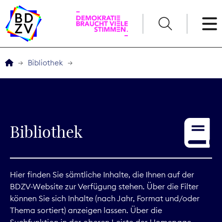
English
Bibliothek
Der BDZV
Veranstaltungen
Bibliothek
Service
THEMEN
Hier finden Sie sämtliche Inhalte, die Ihnen auf der
BDZV-Website zur Verfügung stehen. Über die Filter
Digitales
können Sie sich Inhalte (nach Jahr, Format und/oder
Thema sortiert) anzeigen lassen. Über die
Kommunikation
Suchfunktion in der oberen Leiste der Homepage