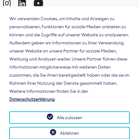
Wir verwenden Cookies, um Inhalte und Anzeigen zu
personalisieren, Funktionen für soziale Medien anbieten zu
können und die Zugriffe auf unserer Website zu analysieren.
Außerdem geben wir Informationen zu Ihrer Verwendung
unserer Website an unsere Partner für soziale Medien,
Werbung und Analysen weiter. Unsere Partner führen diese
Informationen möglicherweise mit weiteren Daten
ÜBER UNS
zusammen, die Sie ihnen bereitgestellt haben oder die sie im
Der Bundesverband Digitalpublisher und
Rahmen Ihrer Nutzung der Dienste gesammelt haben.
Zeitungsverleger (BDZV) vertritt als
Weitere Informationen finden Sie in der
Spitzenorganisation die Interessen der
Datenschutzerklärung
.
Zeitungsverlage und digitalen Publisher in
Deutschland und auf EU-Ebene.
Alle zulassen
Ablehnen