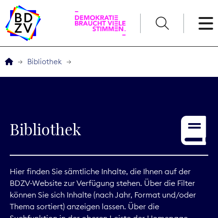
English
Bibliothek
Der BDZV
Veranstaltungen
Bibliothek
Service
THEMEN
Hier finden Sie sämtliche Inhalte, die Ihnen auf der
BDZV-Website zur Verfügung stehen. Über die Filter
Digitales
können Sie sich Inhalte (nach Jahr, Format und/oder
Thema sortiert) anzeigen lassen. Über die
Kommunikation
Suchfunktion in der oberen Leiste der Homepage