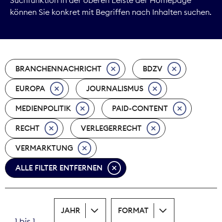
können Sie konkret mit Begriffen nach Inhalten suchen.
Marktdaten
Medienpolitik
BRANCHENNACHRICHT
BDZV
Nachhaltigkeit
EUROPA
JOURNALISMUS
Nachwuchs
MEDIENPOLITIK
PAID-CONTENT
Nova Award
RECHT
VERLEGERRECHT
Pressefreiheit
VERMARKTUNG
ALLE FILTER ENTFERNEN
Print
Recht
JAHR
FORMAT
Tarifpolitik
1 bis 1