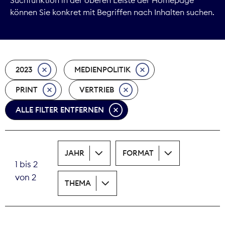
können Sie konkret mit Begriffen nach Inhalten suchen.
Marktdaten
Medienpolitik
2023
MEDIENPOLITIK
Nachhaltigkeit
PRINT
VERTRIEB
Nachwuchs
ALLE FILTER ENTFERNEN
Nova Award
Pressefreiheit
JAHR
FORMAT
1 bis 2
Print
von 2
THEMA
Recht
Tarifpolitik