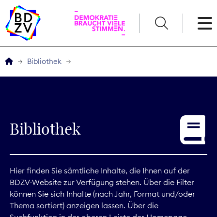
English
Bibliothek
Der BDZV
Veranstaltungen
Bibliothek
Service
THEMEN
Hier finden Sie sämtliche Inhalte, die Ihnen auf der
BDZV-Website zur Verfügung stehen. Über die Filter
Digitales
können Sie sich Inhalte (nach Jahr, Format und/oder
Thema sortiert) anzeigen lassen. Über die
Kommunikation
Suchfunktion in der oberen Leiste der Homepage