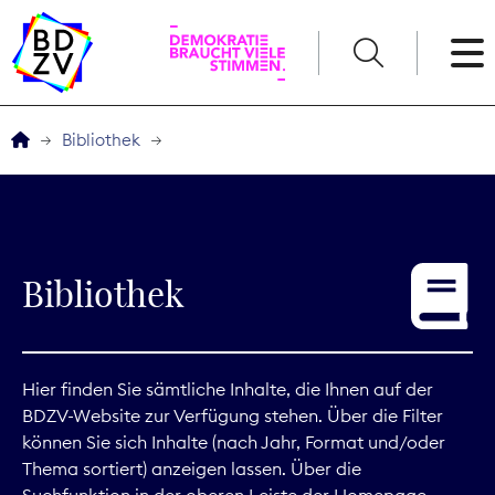
English
Bibliothek
Der BDZV
Veranstaltungen
Bibliothek
Service
THEMEN
Hier finden Sie sämtliche Inhalte, die Ihnen auf der
BDZV-Website zur Verfügung stehen. Über die Filter
Digitales
können Sie sich Inhalte (nach Jahr, Format und/oder
Thema sortiert) anzeigen lassen. Über die
Kommunikation
Suchfunktion in der oberen Leiste der Homepage