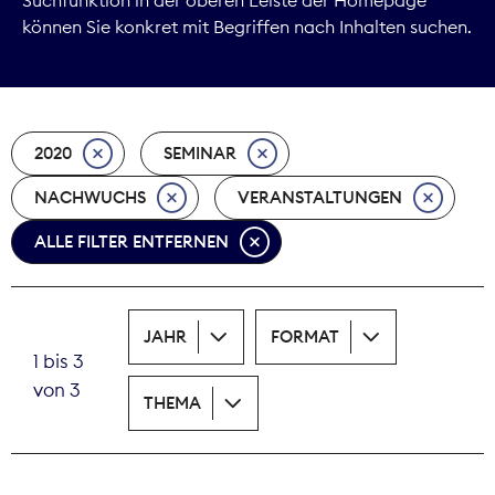
können Sie konkret mit Begriffen nach Inhalten suchen.
Marktdaten
Medienpolitik
2020
SEMINAR
Nachhaltigkeit
NACHWUCHS
VERANSTALTUNGEN
Nachwuchs
ALLE FILTER ENTFERNEN
Nova Award
Pressefreiheit
JAHR
FORMAT
1 bis 3
Print
von 3
THEMA
Recht
Tarifpolitik