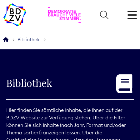
English
Bibliothek
Der BDZV
Veranstaltungen
Bibliothek
Service
THEMEN
Hier finden Sie sämtliche Inhalte, die Ihnen auf der
BDZV-Website zur Verfügung stehen. Über die Filter
Digitales
können Sie sich Inhalte (nach Jahr, Format und/oder
Thema sortiert) anzeigen lassen. Über die
Kommunikation
Suchfunktion in der oberen Leiste der Homepage