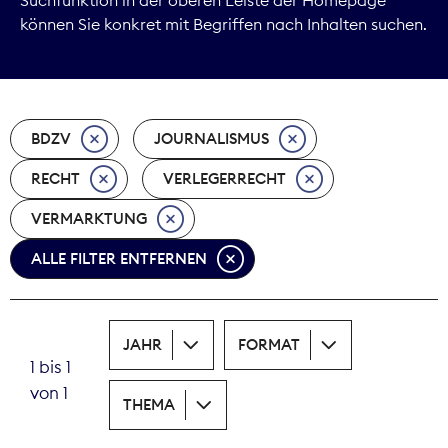
können Sie konkret mit Begriffen nach Inhalten suchen.
Marktdaten
Medienpolitik
BDZV
JOURNALISMUS
Nachhaltigkeit
RECHT
VERLEGERRECHT
Nachwuchs
VERMARKTUNG
Nova Award
ALLE FILTER ENTFERNEN
Pressefreiheit
Print
JAHR
FORMAT
1 bis 1
Recht
von 1
THEMA
Tarifpolitik