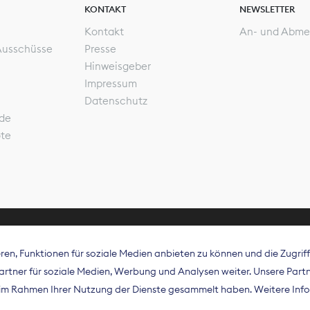
KONTAKT
NEWSLETTER
Kontakt
An- und Abme
Ausschüsse
Presse
Hinweisgeber
Impressum
Datenschutz
de
ote
en, Funktionen für soziale Medien anbieten zu können und die Zugri
rband Digitalpublisher und Zeitungsverleger (BDZV) vert
tner für soziale Medien, Werbung und Analysen weiter. Unsere Partne
isation die Interessen der Zeitungsverlage und digitalen
e im Rahmen Ihrer Nutzung der Dienste gesammelt haben. Weitere Info
 und auf EU-Ebene.