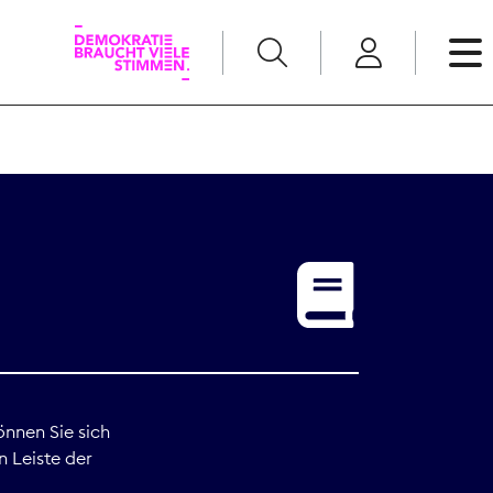
English
Kommunikation
Medienpolitik
t
Nachwuchs
Pressefreiheit
önnen Sie sich
n Leiste der
Recht