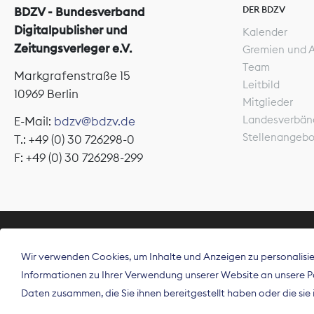
DER BDZV
BDZV - Bundesverband
Digitalpublisher und
Kalender
Zeitungsverleger e.V.
Gremien und 
Team
Markgrafenstraße 15
Leitbild
10969 Berlin
Mitglieder
Landesverbän
E-Mail:
bdzv@bdzv.de
Stellenangeb
T.: +49 (0) 30 726298-0
F: +49 (0) 30 726298-299
ÜBER UNS
Wir verwenden Cookies, um Inhalte und Anzeigen zu personalisier
Der Bundesve
Informationen zu Ihrer Verwendung unserer Website an unsere Par
Spitzenorgan
Daten zusammen, die Sie ihnen bereitgestellt haben oder die si
Deutschland