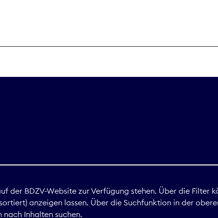
THEMEN
Digitales
Marktdaten
Nachhaltigkei
Nova Award
land
 auf der BDZV-Website zur Verfügung stehen. Über die Filter k
ortiert) anzeigen lassen. Über die Suchfunktion in der obere
Print
 nach Inhalten suchen.