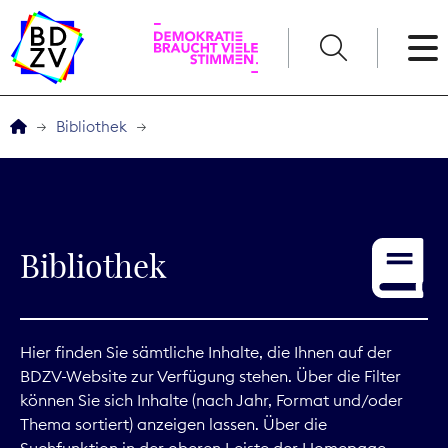
English
Bibliothek
Der BDZV
Veranstaltungen
Bibliothek
Service
THEMEN
Hier finden Sie sämtliche Inhalte, die Ihnen auf der
BDZV-Website zur Verfügung stehen. Über die Filter
Digitales
können Sie sich Inhalte (nach Jahr, Format und/oder
Thema sortiert) anzeigen lassen. Über die
Kommunikation
Suchfunktion in der oberen Leiste der Homepage