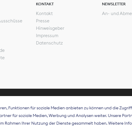
KONTAKT
NEWSLETTER
Kontakt
An- und Abme
Ausschüsse
Presse
Hinweisgeber
Impressum
Datenschutz
de
ote
en, Funktionen für soziale Medien anbieten zu können und die Zugri
rband Digitalpublisher und Zeitungsverleger (BDZV) vert
tner für soziale Medien, Werbung und Analysen weiter. Unsere Partne
isation die Interessen der Zeitungsverlage und digitalen
e im Rahmen Ihrer Nutzung der Dienste gesammelt haben. Weitere Info
 und auf EU-Ebene.