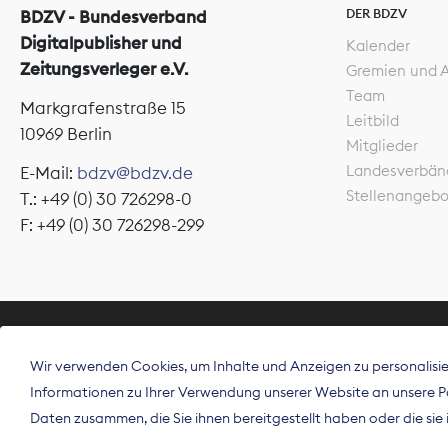
DER BDZV
BDZV - Bundesverband
Digitalpublisher und
Kalender
Zeitungsverleger e.V.
Gremien und 
Team
Markgrafenstraße 15
Leitbild
10969 Berlin
Mitglieder
Landesverbän
E-Mail:
bdzv@bdzv.de
Stellenangeb
T.: +49 (0) 30 726298-0
F: +49 (0) 30 726298-299
ÜBER UNS
Wir verwenden Cookies, um Inhalte und Anzeigen zu personalisier
Der Bundesve
Informationen zu Ihrer Verwendung unserer Website an unsere Par
Spitzenorgan
Daten zusammen, die Sie ihnen bereitgestellt haben oder die si
Deutschland