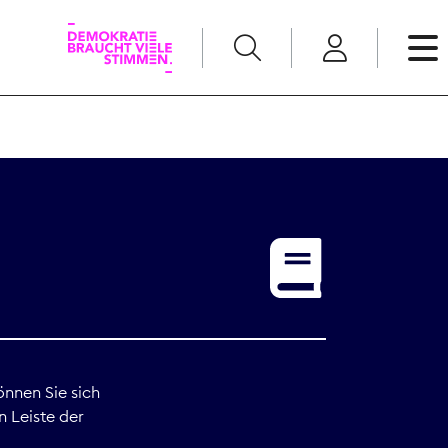
English
Kommunikation
Medienpolitik
t
Nachwuchs
Pressefreiheit
önnen Sie sich
n Leiste der
Recht