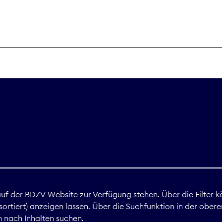
THEMEN
Digitales
Marktdaten
Nachhaltigkei
Nova Award
land
 auf der BDZV-Website zur Verfügung stehen. Über die Filter k
ortiert) anzeigen lassen. Über die Suchfunktion in der obere
Print
 nach Inhalten suchen.